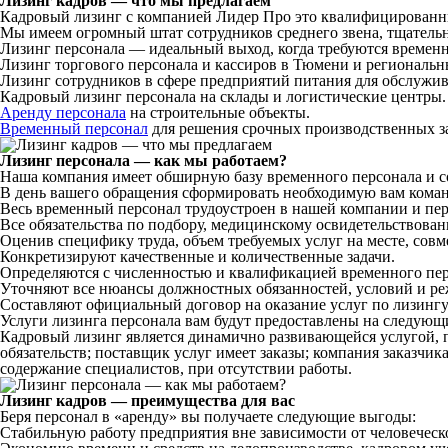
Лизинг кадров — что мы предлагаем
Кадровый лизинг с компанией Лидер Про это квалифицированный
Мы имеем огромный штат сотрудников среднего звена, тщател
Лизинг персонала — идеальный выход, когда требуются временн
Лизинг торгового персонала и кассиров в Тюмени и региональн
Лизинг сотрудников в сфере предприятий питания для обслужи
Кадровый лизинг персонала на склады и логистические центры.
Аренду персонала
на строительные объекты.
Временный персонал
для решения срочных производственных за
Лизинг персонала — как мы работаем?
Наша компания имеет обширную базу временного персонала и 
В день вашего обращения сформировать необходимую вам команд
Весь временный персонал трудоустроен в нашей компании и пере
Все обязательства по подбору, медицинскому освидетельствован
Оценив специфику труда, объем требуемых услуг на месте, совм
Конкретизируют качественные и количественные задачи.
Определяются с численностью и квалификацией временного пер
Уточняют все нюансы должностных обязанностей, условий и ре
Составляют официальный договор на оказание услуг по лизинг
Услуги лизинга персонала вам будут предоставлены на следующ
Кадровый лизинг является динамично развивающейся услугой, 
обязательств; поставщик услуг имеет заказы; компания заказч
содержание специалистов, при отсутствии работы.
Лизинг кадров — преимущества для вас
Беря персонал в «аренду» вы получаете следующие выгоды:
Стабильную работу предприятия вне зависимости от человеческ