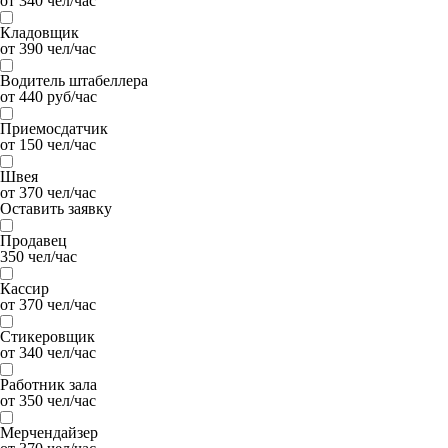
от 340 чел/час
Кладовщик
от 390 чел/час
Водитель штабеллера
от 440 руб/час
Приемосдатчик
от 150 чел/час
Швея
от 370 чел/час
Оставить заявку
Продавец
350 чел/час
Кассир
от 370 чел/час
Стикеровщик
от 340 чел/час
Работник зала
от 350 чел/час
Мерчендайзер