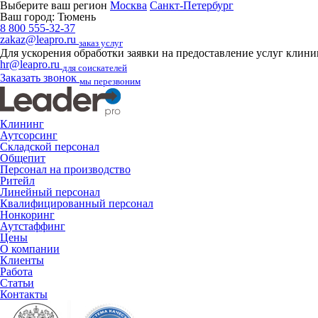
Выберите ваш регион
Москва
Санкт-Петербург
Ваш город:
Тюмень
8 800 555-32-37
zakaz@leapro.ru
заказ услуг
Для ускорения обработки заявки на предоставление услуг клин
hr@leapro.ru
для соискателей
Заказать звонок
мы перезвоним
Клининг
Аутсорсинг
Складской персонал
Общепит
Персонал на производство
Ритейл
Линейный персонал
Квалифицированный персонал
Нонкоринг
Аутстаффинг
Цены
О компании
Клиенты
Работа
Статьи
Контакты