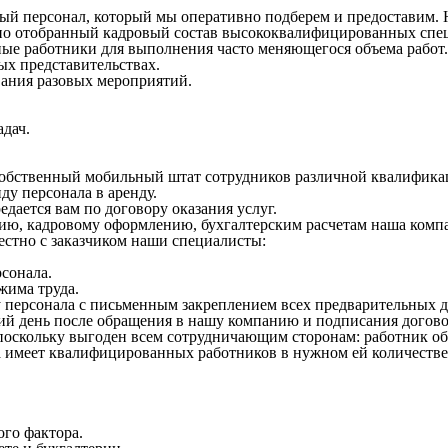
 персонал, который мы оперативно подберем и предоставим. На
ьно отобранный кадровый состав высококвалифицированных спе
ые работники для выполнения часто меняющегося объема работ.
ых представительствах.
вания разовых мероприятий.
дач.
собственный мобильный штат сотрудников различной квалифика
у персонала в аренду.
дается вам по договору оказания услуг.
ию, кадровому оформлению, бухгалтерским расчетам наша компан
естно с заказчиком наши специалисты:
сонала.
жима труда.
у персонала с письменным закреплением всех предварительных 
ий день после обращения в нашу компанию и подписания догово
поскольку выгоден всем сотрудничающим сторонам: работник об
ика имеет квалифицированных работников в нужном ей количеств
ого фактора.