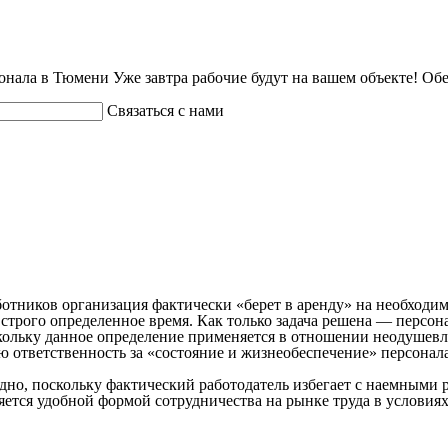
онала в Тюмени
Уже завтра рабочие будут на вашем объекте!
Обе
Связаться с нами
ботников организация фактически «берет в аренду» на необходим
строго определенное время. Как только задача решена — персон
скольку данное определение применяется в отношении неодушев
 ответственность за «состояние и жизнеобеспечение» персонала 
одно, поскольку фактический работодатель избегает с наемным
яется удобной формой сотрудничества на рынке труда в услови