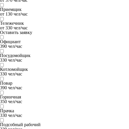
от 370 чел/час
Приемщик
от 130 чел/час
Тележечник
от 330 чел/час
Оставить заявку
Официант
390 чел/час
Посудомойщик
330 чел/час
Котломойщик
330 чел/час
Повар
390 чел/час
Горничная
350 чел/час
Прачка
330 чел/час
Подсобный рабочий