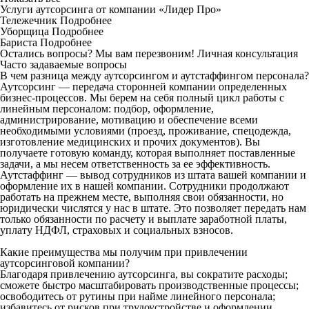
Услуги аутсорсинга от компании «Лидер Про»
Тележечник
Подробнее
Уборщица
Подробнее
Бариста
Подробнее
Остались вопросы? Мы вам перезвоним!
Личная консультация
Часто задаваемые вопросы
В чем разница между аутсорсингом и аутстаффингом персонала?
Аутсорсинг — передача сторонней компании определенных
бизнес-процессов. Мы берем на себя полный цикл работы с
линейным персоналом: подбор, оформление,
администрирование, мотивацию и обеспечение всеми
необходимыми условиями (проезд, проживание, спецодежда,
изготовление медицинских и прочих документов). Вы
получаете готовую команду, которая выполняет поставленные
задачи, а мы несем ответственность за ее эффективность.
Аутстаффинг — вывод сотрудников из штата вашей компании и
оформление их в нашей компании. Сотрудники продолжают
работать на прежнем месте, выполняя свои обязанности, но
юридически числятся у нас в штате. Это позволяет передать нам
только обязанности по расчету и выплате заработной платы,
уплату НДФЛ, страховых и социальных взносов.
Какие преимущества мы получим при привлечении
аутсорсинговой компании?
Благодаря привлечению аутсорсинга, вы сократите расходы;
сможете быстро масштабировать производственные процессы;
освободитесь от рутины при найме линейного персонала;
избавитесь от рисков при трудоустройстве и оформлении