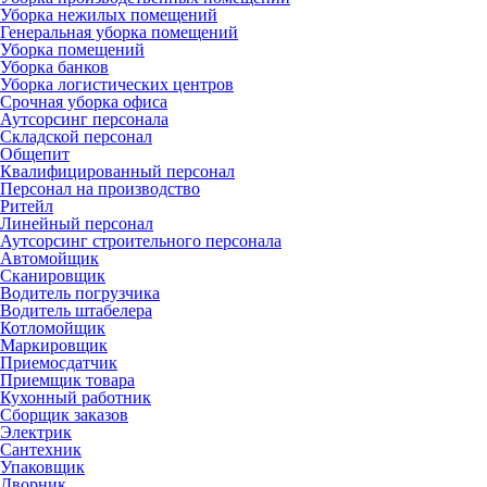
Уборка нежилых помещений
Генеральная уборка помещений
Уборка помещений
Уборка банков
Уборка логистических центров
Срочная уборка офиса
Аутсорсинг персонала
Складской персонал
Общепит
Квалифицированный персонал
Персонал на производство
Ритейл
Линейный персонал
Аутсорсинг строительного персонала
Автомойщик
Сканировщик
Водитель погрузчика
Водитель штабелера
Котломойщик
Маркировщик
Приемосдатчик
Приемщик товара
Кухонный работник
Сборщик заказов
Электрик
Сантехник
Упаковщик
Дворник