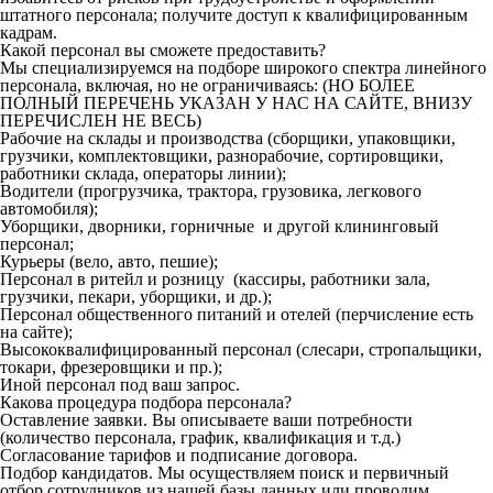
штатного персонала; получите доступ к квалифицированным
кадрам.
Какой персонал вы сможете предоставить?
Мы специализируемся на подборе широкого спектра линейного
персонала, включая, но не ограничиваясь: (НО БОЛЕЕ
ПОЛНЫЙ ПЕРЕЧЕНЬ УКАЗАН У НАС НА САЙТЕ, ВНИЗУ
ПЕРЕЧИСЛЕН НЕ ВЕСЬ)
Рабочие на склады и производства (сборщики, упаковщики,
грузчики, комплектовщики, разнорабочие, сортировщики,
работники склада, операторы линии);
Водители (прогрузчика, трактора, грузовика, легкового
автомобиля);
Уборщики, дворники, горничные и другой клининговый
персонал;
Курьеры (вело, авто, пешие);
Персонал в ритейл и розницу (кассиры, работники зала,
грузчики, пекари, уборщики, и др.);
Персонал общественного питаний и отелей (перчисление есть
на сайте);
Высококвалифицированный персонал (слесари, стропальщики,
токари, фрезеровщики и пр.);
Иной персонал под ваш запрос.
Какова процедура подбора персонала?
Оставление заявки. Вы описываете ваши потребности
(количество персонала, график, квалификация и т.д.)
Согласование тарифов и подписание договора.
Подбор кандидатов. Мы осуществляем поиск и первичный
отбор сотрудников из нашей базы данных или проводим