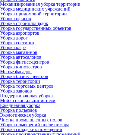
Механизированная уборка территории
Уборка медицинских учреждений
Уборка придомовой территории
Уборка офисов
Уборка стройплощадок
Уборка государственных объектов
Уборка аэропортов
Уборка дорог
Уборка гостиниц
Уборка кафе
Уборка магазинов
Уборка автосалонов
Уборка фитнес-центров
Уборка кинотеатров
Мытье фасадов
Уборка бизнес-центров
Уборка территории
Уборка торговых центров
Уборка заводов
Поддерживающая уборка
Мойка окон альпинистами
Ежедневная уборка
Уборка подъездов
Экологическая уборка
Чистка промышленных полов
Уборка помещений после пожара
Уборка складских помещений
Уборка производственных помещений