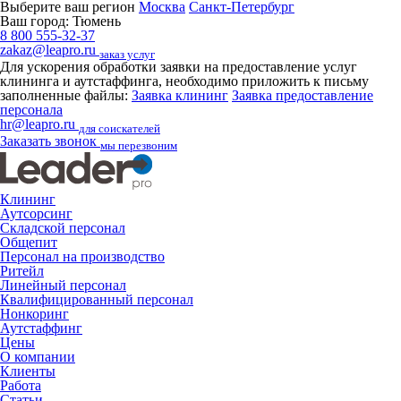
Выберите ваш регион
Москва
Санкт-Петербург
Ваш город:
Тюмень
8 800 555-32-37
zakaz@leapro.ru
заказ услуг
Для ускорения обработки заявки на предоставление услуг
клининга и аутстаффинга, необходимо приложить к письму
заполненные файлы:
Заявка клининг
Заявка предоставление
персонала
hr@leapro.ru
для соискателей
Заказать звонок
мы перезвоним
Клининг
Аутсорсинг
Складской персонал
Общепит
Персонал на производство
Ритейл
Линейный персонал
Квалифицированный персонал
Нонкоринг
Аутстаффинг
Цены
О компании
Клиенты
Работа
Статьи