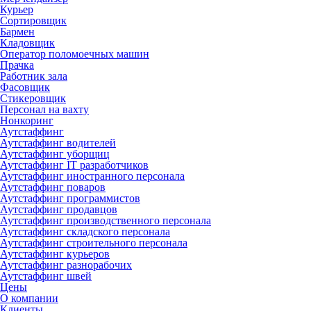
Курьер
Сортировщик
Бармен
Кладовщик
Оператор поломоечных машин
Прачка
Работник зала
Фасовщик
Стикеровщик
Персонал на вахту
Нонкоринг
Аутстаффинг
Аутстаффинг водителей
Аутстаффинг уборщиц
Аутстаффинг IT разработчиков
Аутстаффинг иностранного персонала
Аутстаффинг поваров
Аутстаффинг программистов
Аутстаффинг продавцов
Аутстаффинг производственного персонала
Аутстаффинг складского персонала
Аутстаффинг строительного персонала
Аутстаффинг курьеров
Аутстаффинг разнорабочих
Аутстаффинг швей
Цены
О компании
Клиенты