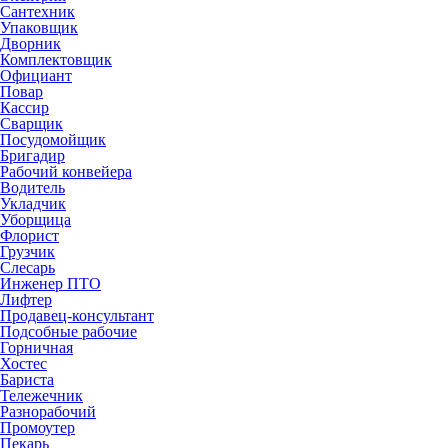
Сантехник
Упаковщик
Дворник
Комплектовщик
Официант
Повар
Кассир
Сварщик
Посудомойщик
Бригадир
Рабочий конвейера
Водитель
Укладчик
Уборщица
Флорист
Грузчик
Слесарь
Инженер ПТО
Лифтер
Продавец-консультант
Подсобные рабочие
Горничная
Хостес
Бариста
Тележечник
Разнорабочий
Промоутер
Пекарь