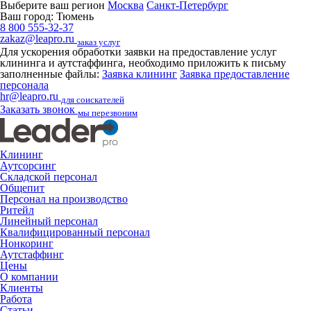
Выберите ваш регион
Москва
Санкт-Петербург
Ваш город:
Тюмень
8 800 555-32-37
zakaz@leapro.ru
заказ услуг
Для ускорения обработки заявки на предоставление услуг
клининга и аутстаффинга, необходимо приложить к письму
заполненные файлы:
Заявка клининг
Заявка предоставление
персонала
hr@leapro.ru
для соискателей
Заказать звонок
мы перезвоним
Клининг
Аутсорсинг
Складской персонал
Общепит
Персонал на производство
Ритейл
Линейный персонал
Квалифицированный персонал
Нонкоринг
Аутстаффинг
Цены
О компании
Клиенты
Работа
Статьи