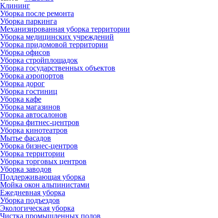
Клининг
Уборка после ремонта
Уборка паркинга
Механизированная уборка территории
Уборка медицинских учреждений
Уборка придомовой территории
Уборка офисов
Уборка стройплощадок
Уборка государственных объектов
Уборка аэропортов
Уборка дорог
Уборка гостиниц
Уборка кафе
Уборка магазинов
Уборка автосалонов
Уборка фитнес-центров
Уборка кинотеатров
Мытье фасадов
Уборка бизнес-центров
Уборка территории
Уборка торговых центров
Уборка заводов
Поддерживающая уборка
Мойка окон альпинистами
Ежедневная уборка
Уборка подъездов
Экологическая уборка
Чистка промышленных полов