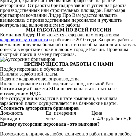
Бригадир, крайне востребованная профессия на рынке
аутсорсинга. От работы бригадира зависит успешная работа
производственных или строительных площадок. Благодаря
бригадирам компании Лидер Про Вам удастся наладить
взаимосвязь с производственным персоналом и улучшить
контроль над выполнением их работы.
МЫ РАБОТАЕМ ПО ВСЕЙ РОССИИ
Компания Лидер Про является федеральным оператором
кадрового аутсорсинга
и работает с 2010 года. За время работы
компания получила большой опыт и способна выполнять запуск
объекта в короткие сроки в любом городе России. Проводим
быстрый поиск и замену персонала.
ПРЕИМУЩЕСТВА РАБОТЫ С НАМИ
Подбор персонала и обучение.
Выплата заработной платы.
Ведение кадрового делопроизводства.
Инспектирование и соблюдение законодательной базы.
Оптимизация бюджета ЗП и перевод на статью затрат с
возмещением НДС.
Все сотрудники находятся в штате компании, а выплата
заработной платы осуществляется на банковские карты.
Стоимость аутсорсинга бригадиров
Должность
Ед. измерения
Цена
Бригадир
чел.ч.
от 470 руб. без НДС
Почему аутсорсинг персонала - это выгодно?
Возможность привлечь любое количество работников в любое