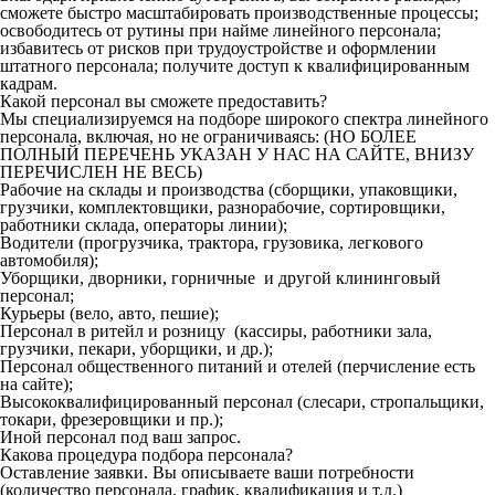
сможете быстро масштабировать производственные процессы;
освободитесь от рутины при найме линейного персонала;
избавитесь от рисков при трудоустройстве и оформлении
штатного персонала; получите доступ к квалифицированным
кадрам.
Какой персонал вы сможете предоставить?
Мы специализируемся на подборе широкого спектра линейного
персонала, включая, но не ограничиваясь: (НО БОЛЕЕ
ПОЛНЫЙ ПЕРЕЧЕНЬ УКАЗАН У НАС НА САЙТЕ, ВНИЗУ
ПЕРЕЧИСЛЕН НЕ ВЕСЬ)
Рабочие на склады и производства (сборщики, упаковщики,
грузчики, комплектовщики, разнорабочие, сортировщики,
работники склада, операторы линии);
Водители (прогрузчика, трактора, грузовика, легкового
автомобиля);
Уборщики, дворники, горничные и другой клининговый
персонал;
Курьеры (вело, авто, пешие);
Персонал в ритейл и розницу (кассиры, работники зала,
грузчики, пекари, уборщики, и др.);
Персонал общественного питаний и отелей (перчисление есть
на сайте);
Высококвалифицированный персонал (слесари, стропальщики,
токари, фрезеровщики и пр.);
Иной персонал под ваш запрос.
Какова процедура подбора персонала?
Оставление заявки. Вы описываете ваши потребности
(количество персонала, график, квалификация и т.д.)