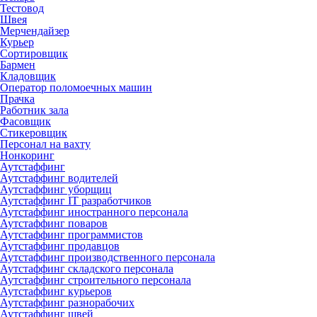
Тестовод
Швея
Мерчендайзер
Курьер
Сортировщик
Бармен
Кладовщик
Оператор поломоечных машин
Прачка
Работник зала
Фасовщик
Стикеровщик
Персонал на вахту
Нонкоринг
Аутстаффинг
Аутстаффинг водителей
Аутстаффинг уборщиц
Аутстаффинг IT разработчиков
Аутстаффинг иностранного персонала
Аутстаффинг поваров
Аутстаффинг программистов
Аутстаффинг продавцов
Аутстаффинг производственного персонала
Аутстаффинг складского персонала
Аутстаффинг строительного персонала
Аутстаффинг курьеров
Аутстаффинг разнорабочих
Аутстаффинг швей