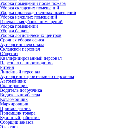
Уборка помещений после пожара
Уборка складских помещений
Уборка производственных помещений
Уборка нежилых помещений
Генеральная уборка помещений
Уборка помещений
Уборка банков
Уборка логистических центров
Срочная уборка офиса
Аутсорсинг персонала
Складской персонал
Общепит
Квалифицированный персонал
Персонал на производство
Ритейл
Линейный персонал
Аутсорсинг строительного персонала
Автомойщик
Сканировщик
Водитель погрузчика
Водитель штабелера
Котломойщик
Маркировщик
Приемосдатчик
Приемщик товара
Кухонный работник
Сборщик заказов
Электрик