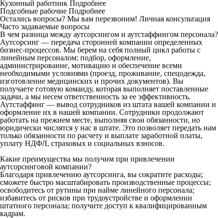
Кухонный работник
Подробнее
Подсобные рабочие
Подробнее
Остались вопросы? Мы вам перезвоним!
Личная консультация
Часто задаваемые вопросы
В чем разница между аутсорсингом и аутстаффингом персонала?
Аутсорсинг — передача сторонней компании определенных
бизнес-процессов. Мы берем на себя полный цикл работы с
линейным персоналом: подбор, оформление,
администрирование, мотивацию и обеспечение всеми
необходимыми условиями (проезд, проживание, спецодежда,
изготовление медицинских и прочих документов). Вы
получаете готовую команду, которая выполняет поставленные
задачи, а мы несем ответственность за ее эффективность.
Аутстаффинг — вывод сотрудников из штата вашей компании и
оформление их в нашей компании. Сотрудники продолжают
работать на прежнем месте, выполняя свои обязанности, но
юридически числятся у нас в штате. Это позволяет передать нам
только обязанности по расчету и выплате заработной платы,
уплату НДФЛ, страховых и социальных взносов.
Какие преимущества мы получим при привлечении
аутсорсинговой компании?
Благодаря привлечению аутсорсинга, вы сократите расходы;
сможете быстро масштабировать производственные процессы;
освободитесь от рутины при найме линейного персонала;
избавитесь от рисков при трудоустройстве и оформлении
штатного персонала; получите доступ к квалифицированным
кадрам.