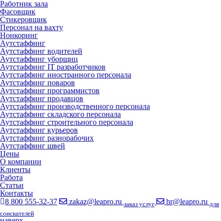
Работник зала
Фасовщик
Стикеровщик
Персонал на вахту
Нонкоринг
Аутстаффинг
Аутстаффинг водителей
Аутстаффинг уборщиц
Аутстаффинг IT разработчиков
Аутстаффинг иностранного персонала
Аутстаффинг поваров
Аутстаффинг программистов
Аутстаффинг продавцов
Аутстаффинг производственного персонала
Аутстаффинг складского персонала
Аутстаффинг строительного персонала
Аутстаффинг курьеров
Аутстаффинг разнорабочих
Аутстаффинг швей
Цены
О компании
Клиенты
Работа
Статьи
Контакты
8 800 555-32-37
zakaz@leapro.ru
hr@leapro.ru
заказ услуг
для
соискателей
наверх