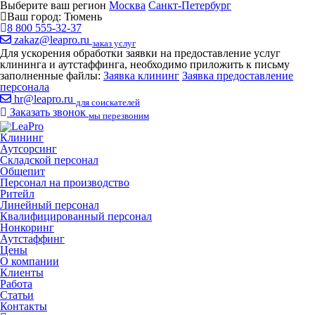
Выберите ваш регион
Москва
Санкт-Петербург
Ваш город:
Тюмень
8 800 555-32-37
zakaz@leapro.ru
заказ услуг
Для ускорения обработки заявки на предоставление услуг
клининга и аутстаффинга, необходимо приложить к письму
заполненные файлы:
Заявка клининг
Заявка предоставление
персонала
hr@leapro.ru
для соискателей
Заказать звонок
мы перезвоним
Клининг
Аутсорсинг
Складской персонал
Общепит
Персонал на производство
Ритейл
Линейный персонал
Квалифицированный персонал
Нонкоринг
Аутстаффинг
Цены
О компании
Клиенты
Работа
Статьи
Контакты