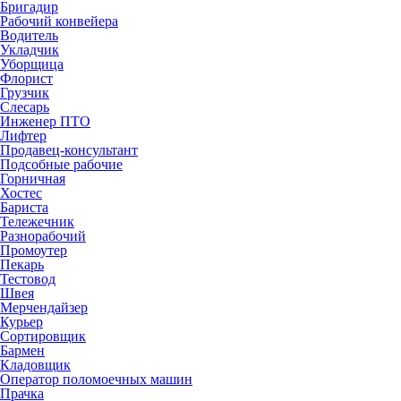
Бригадир
Рабочий конвейера
Водитель
Укладчик
Уборщица
Флорист
Грузчик
Слесарь
Инженер ПТО
Лифтер
Продавец-консультант
Подсобные рабочие
Горничная
Хостес
Бариста
Тележечник
Разнорабочий
Промоутер
Пекарь
Тестовод
Швея
Мерчендайзер
Курьер
Сортировщик
Бармен
Кладовщик
Оператор поломоечных машин
Прачка