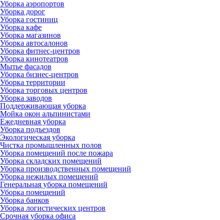
Уборка аэропортов
Уборка дорог
Уборка гостиниц
Уборка кафе
Уборка магазинов
Уборка автосалонов
Уборка фитнес-центров
Уборка кинотеатров
Мытье фасадов
Уборка бизнес-центров
Уборка территории
Уборка торговых центров
Уборка заводов
Поддерживающая уборка
Мойка окон альпинистами
Ежедневная уборка
Уборка подъездов
Экологическая уборка
Чистка промышленных полов
Уборка помещений после пожара
Уборка складских помещений
Уборка производственных помещений
Уборка нежилых помещений
Генеральная уборка помещений
Уборка помещений
Уборка банков
Уборка логистических центров
Срочная уборка офиса