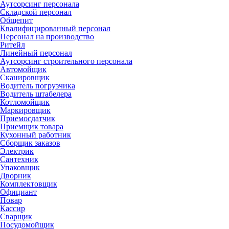
Аутсорсинг персонала
Складской персонал
Общепит
Квалифицированный персонал
Персонал на производство
Ритейл
Линейный персонал
Аутсорсинг строительного персонала
Автомойщик
Сканировщик
Водитель погрузчика
Водитель штабелера
Котломойщик
Маркировщик
Приемосдатчик
Приемщик товара
Кухонный работник
Сборщик заказов
Электрик
Сантехник
Упаковщик
Дворник
Комплектовщик
Официант
Повар
Кассир
Сварщик
Посудомойщик