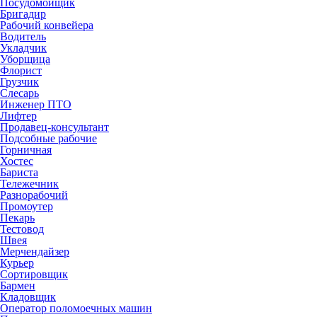
Посудомойщик
Бригадир
Рабочий конвейера
Водитель
Укладчик
Уборщица
Флорист
Грузчик
Слесарь
Инженер ПТО
Лифтер
Продавец-консультант
Подсобные рабочие
Горничная
Хостес
Бариста
Тележечник
Разнорабочий
Промоутер
Пекарь
Тестовод
Швея
Мерчендайзер
Курьер
Сортировщик
Бармен
Кладовщик
Оператор поломоечных машин