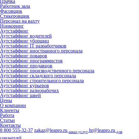
Прачка
Работник зала
Фасовщик
Стикеровщик
Персонал на вахту
Нонкоринг
Аутстаффинг
Аутстаффинг водителей
Аутстаффинг уборщиц
Аутстаффинг IT разработчиков
Аутстаффинг иностранного персонала
Аутстаффинг поваров
Аутстаффинг программистов
Аутстаффинг продавцов
Аутстаффинг производственного персонала
Аутстаффинг складского персонала
Аутстаффинг строительного персонала
Аутстаффинг курьеров
Аутстаффинг разнорабочих
Аутстаффинг швей
Цены
О компании
Клиенты
Работа
Статьи
Контакты
8 800 555-32-37
zakaz@leapro.ru
hr@leapro.ru
заказ услуг
для
соискателей