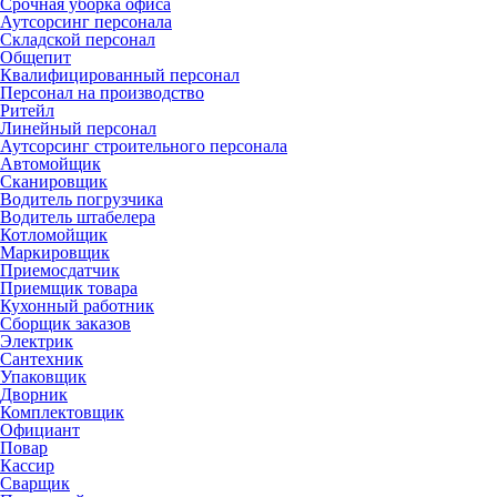
Срочная уборка офиса
Аутсорсинг персонала
Складской персонал
Общепит
Квалифицированный персонал
Персонал на производство
Ритейл
Линейный персонал
Аутсорсинг строительного персонала
Автомойщик
Сканировщик
Водитель погрузчика
Водитель штабелера
Котломойщик
Маркировщик
Приемосдатчик
Приемщик товара
Кухонный работник
Сборщик заказов
Электрик
Сантехник
Упаковщик
Дворник
Комплектовщик
Официант
Повар
Кассир
Сварщик