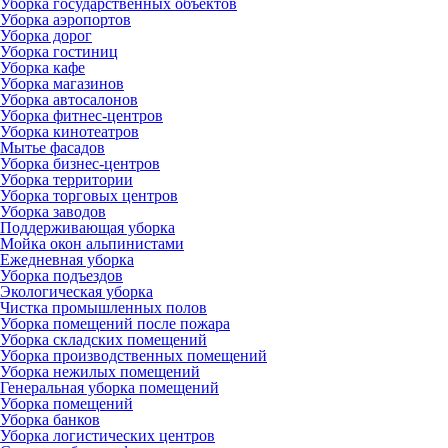
Уборка государственных объектов
Уборка аэропортов
Уборка дорог
Уборка гостиниц
Уборка кафе
Уборка магазинов
Уборка автосалонов
Уборка фитнес-центров
Уборка кинотеатров
Мытье фасадов
Уборка бизнес-центров
Уборка территории
Уборка торговых центров
Уборка заводов
Поддерживающая уборка
Мойка окон альпинистами
Ежедневная уборка
Уборка подъездов
Экологическая уборка
Чистка промышленных полов
Уборка помещений после пожара
Уборка складских помещений
Уборка производственных помещений
Уборка нежилых помещений
Генеральная уборка помещений
Уборка помещений
Уборка банков
Уборка логистических центров