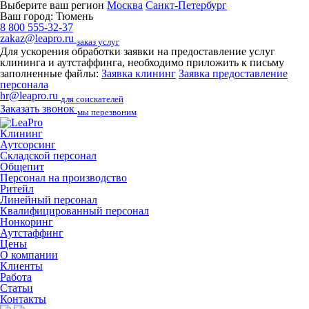
Выберите ваш регион
Москва
Санкт-Петербург
Ваш город:
Тюмень
8 800 555-32-37
zakaz@leapro.ru
заказ услуг
Для ускорения обработки заявки на предоставление услуг
клининга и аутстаффинга, необходимо приложить к письму
заполненные файлы:
Заявка клининг
Заявка предоставление
персонала
hr@leapro.ru
для соискателей
Заказать звонок
мы перезвоним
Клининг
Аутсорсинг
Складской персонал
Общепит
Персонал на производство
Ритейл
Линейный персонал
Квалифицированный персонал
Нонкоринг
Аутстаффинг
Цены
О компании
Клиенты
Работа
Статьи
Контакты