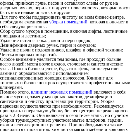
офисы, приносят грязь, песок и оставляют следы от рук на
дверных ручках, перилах и других поверхностях, которые могут
быть носителями опасных вирусов.
Для того чтобы поддерживать чистоту во всем бизнес-центре,
необходима ежедневная
уборка помещений
, которая включает в
себя следующие этапы:
Сбор сухого мусора в помещении, включая лифты, лестничные
площадки и лестницы;
Удаление пятен с зеркал, окон и перегородок;
Дезинфекция дверных ручек, перил и санузлов;
Удаление пыли с подоконников, шкафов и офисной техники;
Чистка ковровых покрытий.
Особое внимание уделяется тем зонам, где проходит больше
всего людей: места возле входов, столовые и сантехнические
узлы. Полы в бизнес-центре, будь то кафель, линолеум или
ламинат, обрабатываются с использованием
специализированных моющих пылесосов. Клининг для
торговых и бизнес центров осуществляется профессиональными
клинерами.
Помимо этого,
клининг нежилых помещений
включает в себя
вынос мусора, замену мусорных пакетов, дезинфекцию
сантехники и очистку прилегающей территории. Уборка
парковки осуществляется при необходимости. Рекомендуется
проводить генеральную уборку бизнес центров не реже одного
раза в 2-3 недели. Она включает в себя те же этапы, но с учетом
уборки труднодоступных участков: мытье плафонов, гардин,
окон и вентиляционных решеток. При необходимости также
проводится стирка штор, химчистка мягкой мебели и ковровых