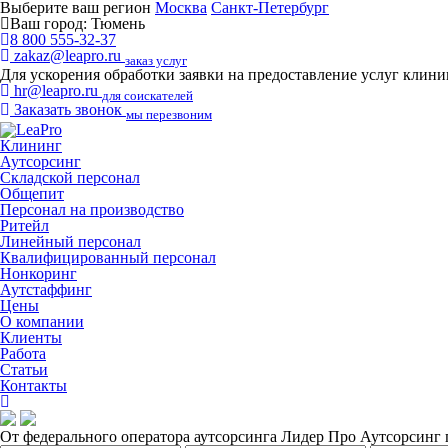
Выберите ваш регион
Москва
Санкт-Петербург
Ваш город:
Тюмень
8 800 555-32-37
zakaz@leapro.ru
заказ услуг
Для ускорения обработки заявки на предоставление услуг клин
hr@leapro.ru
для соискателей
Заказать звонок
мы перезвоним
Клининг
Аутсорсинг
Складской персонал
Общепит
Персонал на производство
Ритейл
Линейный персонал
Квалифицированный персонал
Нонкоринг
Аутстаффинг
Цены
О компании
Клиенты
Работа
Статьи
Контакты
От федерального оператора аутсорсинга Лидер Про
Аутсорсинг 