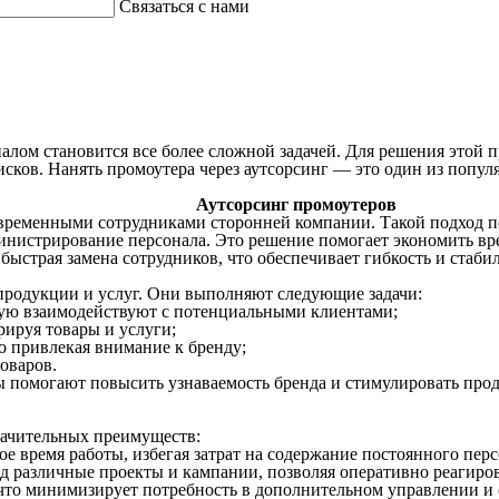
Связаться с нами
алом становится все более сложной задачей. Для решения этой
исков. Нанять промоутера через аутсорсинг — это один из попу
Аутсорсинг промоутеров
 временными сотрудниками сторонней компании. Такой подход п
дминистрирование персонала. Это решение помогает экономить вр
быстрая замена сотрудников, что обеспечивает гибкость и стаби
родукции и услуг. Они выполняют следующие задачи:
мую взаимодействуют с потенциальными клиентами;
ируя товары и услуги;
о привлекая внимание к бренду;
оваров.
 помогают повысить узнаваемость бренда и стимулировать про
начительных преимуществ:
е время работы, избегая затрат на содержание постоянного перс
д различные проекты и кампании, позволяя оперативно реагиров
что минимизирует потребность в дополнительном управлении и 