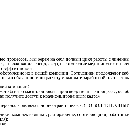
ес-процессов. Мы берем на себя полный цикл работы с линейны
д, проживание, спецодежда, изготовление медицинских и прочи
ее эффективность.
оформление их в нашей компании. Сотрудники продолжают работ
м только обязанности по расчету и выплате заработной платы, у
овой компании?
ожете быстро масштабировать производственные процессы; освоб
ла; получите доступ к квалифицированным кадрам.
ого персонала, включая, но не ограничиваясь: (НО БОЛЕЕ 
зчики, комплектовщики, разнорабочие, сортировщики, работники
ля);
ал;