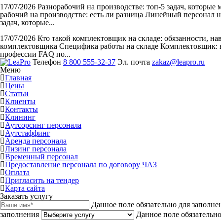
17/07/2026
Разнорабочий на производстве: топ-5 задач, которые
рабочий на производстве: есть ли разница Линейный персонал н
задач, которые...
17/07/2026
Кто такой комплектовщик на складе: обязанности, н
комплектовщика Специфика работы на складе Комплектовщик: в
профессии FAQ по...
Телефон
8 800 555-32-37
Эл. почта
zakaz@leapro.ru
Меню
Главная
Цены
Статьи
Клиенты
Контакты
Клининг
Аутсорсинг персонала
Аутстаффинг
Аренда персонала
Лизинг персонала
Временный персонал
Предоставление персонала по договору ЧАЗ
Оплата
Пригласить на тендер
Карта сайта
Заказать услугу
Данное поле обязательно для заполне
заполнения
Данное поле обязательно