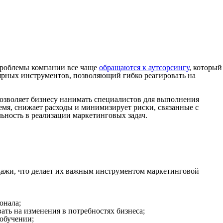
 проблемы компании все чаще
обращаются к аутсорсингу
, который
лярных инструментов, позволяющий гибко реагировать на
озволяет бизнесу нанимать специалистов для выполнения
емя, снижает расходы и минимизирует риски, связанные с
льность в реализации маркетинговых задач.
дажи, что делает их важным инструментом маркетинговой
онала;
ать на изменения в потребностях бизнеса;
обучении;