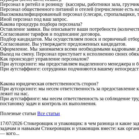
Персонал в ритейл и розницу (кассиры, работники зала, грузчики
Персонал общественного питаний и отелей (перчисление есть на
Высококвалифицированный персонал (слесари, стропальщики, то
Иной персонал под ваш запрос.
Какова процедура подбора персонала?
Оставление заявки. Вы описываете ваши потребности (количеств
Согласование тарифов и подписание договора.
Подбор кандидатов. Мы осуществляем поиск и первичный отбор
Согласование. Вы утверждаете предложенных кандидатов.
Оформление. Мы занимаемся всеми необходимыми кадровыми д
Выход на смену. Персонал приступает к исполнению своих обяз
Как происходит управление персоналом?
При аутсорсинге: мы предоставляем выделенного менеджера и б
При аутстаффинге: сотрудники подчиняются вашему непосредст
Какова юридическая ответственность сторон?
При аутсорсинге: мы несем ответственность за предоставление 
лежит на нас.
При аутстаффинге: мы несем ответственность за соблюдение тру
постановку задач и контроль их выполнения.
Полезные статьи
Все статьи
17/07/2026
Стикеровщик и упаковщик: в чем разница и какие за
задачам и навыкам Стикеровщик и упаковщик вместе: как органи
— кого...