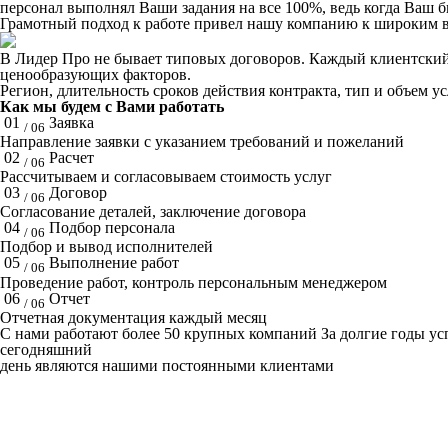
персонал выполнял Ваши задания на все 100%, ведь когда Ваш би
Грамотный подход к работе привел нашу компанию к широким в
В Лидер Про не бывает типовых договоров. Каждый клиентский 
ценообразующих факторов.
Регион, длительность сроков действия контракта, тип и объем у
Как мы будем с Вами работать
01
Заявка
/ 06
Направление заявки с указанием требований и пожеланий
02
Расчет
/ 06
Рассчитываем и согласовываем стоимость услуг
03
Договор
/ 06
Согласование деталей, заключение договора
04
Подбор персонала
/ 06
Подбор и вывод исполнителей
05
Выполнение работ
/ 06
Проведение работ, контроль персональным менеджером
06
Отчет
/ 06
Отчетная документация каждый месяц
C нами работают
более 50
крупных компаний
За долгие годы у
сегодняшний
день являются нашими постоянными клиентами