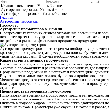
Клининг помещений
Узнать больше
Аутсорсинг персонала
Узнать больше
Аутстаффинг персонала
Узнать больше
Главная
Аутсорсинг персонала
Промоутер
Аутсорсинг промоутеров в Тюмени
В современных условиях бизнеса управление временным персон
позволяет эффективно управлять кадрами без лишних затрат и р
потребности рынка и эффективно продвигать продукцию.
Аутсорсинг промоутеров — это передача подбора и управления
краткосрочных задач, не тратя ресурсы на поиск, обучение и а
управлением кадрами. В случае необходимости всегда возможна 
Какие задачи выполняют промоутеры
Временные промоутеры играют ключевую роль в продвижении п
Участие в промо-акциях и рекламных мероприятиях, где напря
Продвижение продукции на выставках и презентациях, демонстр
Вручение рекламных материалов, буклетов и пробников, активн
Увеличение продаж за счет грамотного общения и презентации т
Благодаря профессионализму и коммуникабельности промоутеры
стратегии.
Преимущества временных промоутеров
Использование временных промоутеров предлагает несколько з
Экономия на постоянном штате. Вы платите только за фактическо
Гибкость в подборе кадров. Специалисты легко адаптируются по
Снижение рисков. Промоутеры уже обучены и готовы к работе, 