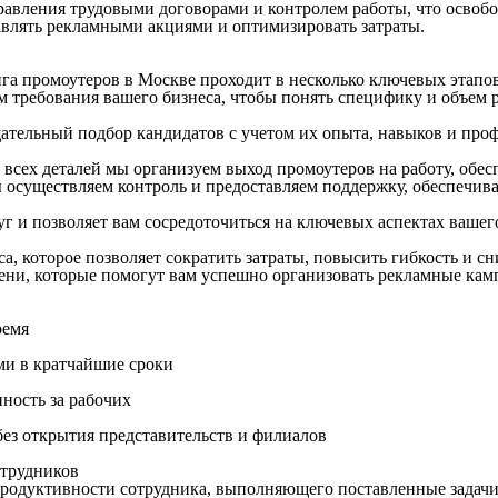
вления трудовыми договорами и контролем работы, что освобож
влять рекламными акциями и оптимизировать затраты.
га промоутеров в Москве проходит в несколько ключевых этапов
 требования вашего бизнеса, чтобы понять специфику и объем р
ельный подбор кандидатов с учетом их опыта, навыков и проф
 всех деталей мы организуем выход промоутеров на работу, обе
 осуществляем контроль и предоставляем поддержку, обеспечив
уг и позволяет вам сосредоточиться на ключевых аспектах ваш
, которое позволяет сократить затраты, повысить гибкость и с
ни, которые помогут вам успешно организовать рекламные кам
ремя
ми в кратчайшие сроки
нность за рабочих
ез открытия представительств и филиалов
трудников
продуктивности сотрудника, выполняющего поставленные задачи