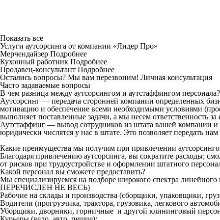
Показать все
Услуги аутсорсинга от компании «Лидер Про»
Мерчендайзер
Подробнее
Кухонный работник
Подробнее
Продавец-консультант
Подробнее
Остались вопросы? Мы вам перезвоним!
Личная консультация
Часто задаваемые вопросы
В чем разница между аутсорсингом и аутстаффингом персонала?
Аутсорсинг — передача сторонней компании определенных бизн
мотивацию и обеспечение всеми необходимыми условиями (проез
выполняет поставленные задачи, а мы несем ответственность за 
Аутстаффинг — вывод сотрудников из штата вашей компании и 
юридически числятся у нас в штате. Это позволяет передать на
Какие преимущества мы получим при привлечении аутсорсинг
Благодаря привлечению аутсорсинга, вы сократите расходы; см
от рисков при трудоустройстве и оформлении штатного персона
Какой персонал вы сможете предоставить?
Мы специализируемся на подборе широкого спектра линейн
ПЕРЕЧИСЛЕН НЕ ВЕСЬ)
Рабочие на склады и производства (сборщики, упаковщики, гру
Водители (прогрузчика, трактора, грузовика, легкового автомоби
Уборщики, дворники, горничные и другой клининговый персон
Курьеры (вело, авто, пешие);