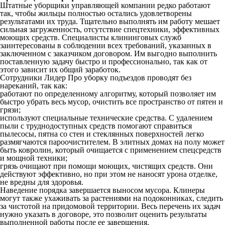
Штатные уборщики управляющей компании редко работают
так, чтобы жильцы полностью остались удовлетворены
результатами их труда. Тщательно выполнять им работу мешает
сильная загруженность, отсутствие спецтехники, эффективных
моющих средств. Специалисты клининговых служб
заинтересованы в соблюдении всех требований, указанных в
заключенном с заказчиком договором. Им выгодно выполнить
поставленную задачу быстро и профессионально, так как от
этого зависит их общий заработок.
Сотрудники Лидер Про уборку подъездов проводят без
нареканий, так как:
работают по определенному алгоритму, который позволяет им
быстро убрать весь мусор, очистить все пространство от пятен и
грязи;
используют специальные технические средства. С удалением
пыли с труднодоступных средств помогают справиться
пылесосы, пятна со стен и стеклянных поверхностей легко
размягчаются пароочистителем. В элитных домах на полу может
быть ковролин, который очищается с применением спецсредств
и мощной техники;
грязь очищают при помощи моющих, чистящих средств. Они
действуют эффективно, но при этом не наносят урона отделке,
не вредны для здоровья.
Наведение порядка завершается выносом мусора. Клинеры
могут также ухаживать за растениями на подоконниках, следить
за чистотой на придомовой территории. Весь перечень их задач
нужно указать в договоре, это позволит оценить результаты
выполненной работы после ее завершения.