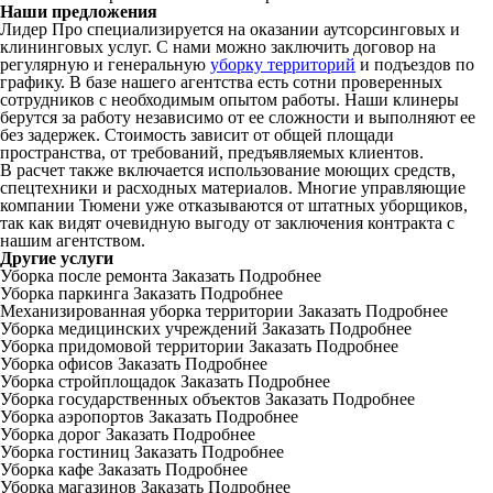
Наши предложения
Лидер Про специализируется на оказании аутсорсинговых и
клининговых услуг. С нами можно заключить договор на
регулярную и генеральную
уборку территорий
и подъездов по
графику. В базе нашего агентства есть сотни проверенных
сотрудников с необходимым опытом работы. Наши клинеры
берутся за работу независимо от ее сложности и выполняют ее
без задержек. Стоимость зависит от общей площади
пространства, от требований, предъявляемых клиентов.
В расчет также включается использование моющих средств,
спецтехники и расходных материалов. Многие управляющие
компании Тюмени уже отказываются от штатных уборщиков,
так как видят очевидную выгоду от заключения контракта с
нашим агентством.
Другие услуги
Уборка после ремонта
Заказать
Подробнее
Уборка паркинга
Заказать
Подробнее
Механизированная уборка территории
Заказать
Подробнее
Уборка медицинских учреждений
Заказать
Подробнее
Уборка придомовой территории
Заказать
Подробнее
Уборка офисов
Заказать
Подробнее
Уборка стройплощадок
Заказать
Подробнее
Уборка государственных объектов
Заказать
Подробнее
Уборка аэропортов
Заказать
Подробнее
Уборка дорог
Заказать
Подробнее
Уборка гостиниц
Заказать
Подробнее
Уборка кафе
Заказать
Подробнее
Уборка магазинов
Заказать
Подробнее