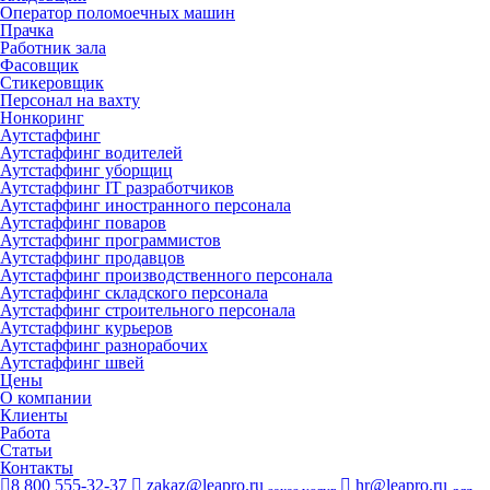
Оператор поломоечных машин
Прачка
Работник зала
Фасовщик
Стикеровщик
Персонал на вахту
Нонкоринг
Аутстаффинг
Аутстаффинг водителей
Аутстаффинг уборщиц
Аутстаффинг IT разработчиков
Аутстаффинг иностранного персонала
Аутстаффинг поваров
Аутстаффинг программистов
Аутстаффинг продавцов
Аутстаффинг производственного персонала
Аутстаффинг складского персонала
Аутстаффинг строительного персонала
Аутстаффинг курьеров
Аутстаффинг разнорабочих
Аутстаффинг швей
Цены
О компании
Клиенты
Работа
Статьи
Контакты
8 800 555-32-37
zakaz@leapro.ru
hr@leapro.ru