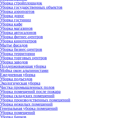
Уборка стройплощадок
Уборка государственных объектов
Уборка аэропортов
Уборка дорог
Уборка гостиниц
Уборка кафе
Уборка магазинов
Уборка автосалонов
Уборка фитнес-центров
Уборка кинотеатров
Мытье фасадов
Уборка бизнес-центров
Уборка территории
Уборка торговых центров
Уборка заводов
Поддерживающая уборка
Мойка окон альпинистами
Ежедневная уборка
Уборка подъездов
Экологическая уборка
Чистка промышленных полов
Уборка помещений после пожара
Уборка складских помещений
Уборка производственных помещений
Уборка нежилых помещений
Генеральная уборка помещений
Уборка помещений
Уборка банков