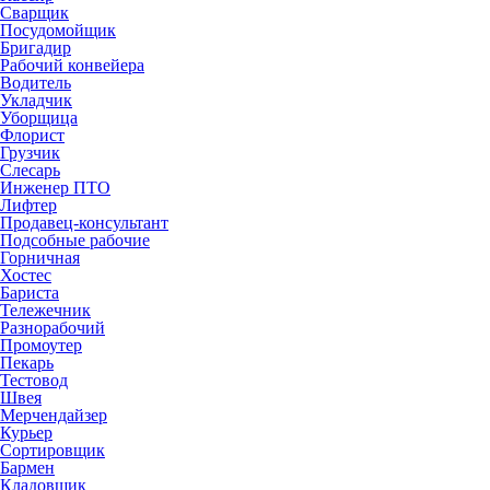
Сварщик
Посудомойщик
Бригадир
Рабочий конвейера
Водитель
Укладчик
Уборщица
Флорист
Грузчик
Слесарь
Инженер ПТО
Лифтер
Продавец-консультант
Подсобные рабочие
Горничная
Хостес
Бариста
Тележечник
Разнорабочий
Промоутер
Пекарь
Тестовод
Швея
Мерчендайзер
Курьер
Сортировщик
Бармен
Кладовщик