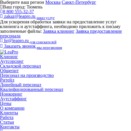
Выберите ваш регион
Москва
Санкт-Петербург
Ваш город:
Тюмень
8 800 555-32-37
zakaz@leapro.ru
заказ услуг
Для ускорения обработки заявки на предоставление услуг
клининга и аутстаффинга, необходимо приложить к письму
заполненные файлы:
Заявка клининг
Заявка предоставление
персонала
hr@leapro.ru
для соискателей
Заказать звонок
мы перезвоним
Клининг
Аутсорсинг
Складской персонал
Общепит
Персонал на производство
Ритейл
Линейный персонал
Квалифицированный персонал
Нонкоринг
Аутстаффинг
Цены
О компании
Клиенты
Работа
Статьи
Контакты