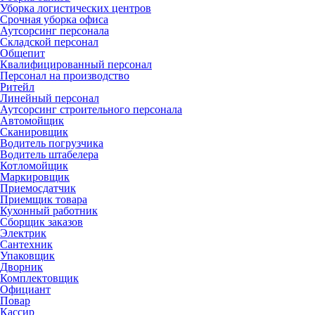
Уборка логистических центров
Срочная уборка офиса
Аутсорсинг персонала
Складской персонал
Общепит
Квалифицированный персонал
Персонал на производство
Ритейл
Линейный персонал
Аутсорсинг строительного персонала
Автомойщик
Сканировщик
Водитель погрузчика
Водитель штабелера
Котломойщик
Маркировщик
Приемосдатчик
Приемщик товара
Кухонный работник
Сборщик заказов
Электрик
Сантехник
Упаковщик
Дворник
Комплектовщик
Официант
Повар
Кассир