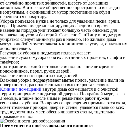
от случайно пролитых жидкостей, шерсть от домашних
животных. В итоге все общественное пространство выглядит
неопрятным, а скопившийся мусор постепенно на обуви
переносится в квартиру.
Уборка подъездов нужна не только для удаления песка, грязи,
сора. Применение дезинфицирующих средств во время
наведения порядка уничтожает большую часть опасных для
человека вирусов и бактерий. Согласно СанПину в подъездах
убираться следует минимум раз в неделю. Но жильцы дома
могут в любой момент заказать клининговые услуги, оплатив их
дополнительно.
Регулярная уборка в подъездах подразумевает:
удаление сухого мусора со всех лестничных пролетов, с лифта и
тамбуров;
протирание влажной ветошью с использование дезсредств
подоконников, перил, ручек дверей;
удаление пятен от пролитых жидкостей.
Влажная уборка подразумевает мытье полов, удаление пыли на
поверхностях, расположенных на высоте роста человека.
Клининг помещений
внутри дома совмещается и с очисткой
территории рядом с подъездной дверью. По крайней мере, раз в
3 месяца, а также после зимы и ремонтных работ нужна
генеральная уборка. Во время ее проведения промываются окна,
осветительные приборы, двери и стены, удаляется пыль со всех
труднодоступных мест, обеспыливаются стены, тщательно
промывается пол.
Преимущества профессионального клининга