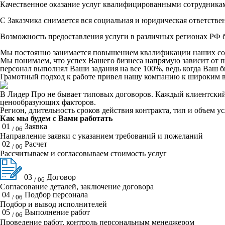
Качественное оказание услуг квалифицированными сотрудника
С Заказчика снимается вся социальная и юридическая ответстве
Возможность предоставления услуги в различных регионах РФ б
Мы постоянно занимается повышением квалификации наших со
Мы понимаем, что успех Вашего бизнеса напрямую зависит от 
персонал выполнял Ваши задания на все 100%, ведь когда Ваш би
Грамотный подход к работе привел нашу компанию к широким в
В Лидер Про не бывает типовых договоров. Каждый клиентский 
ценообразующих факторов.
Регион, длительность сроков действия контракта, тип и объем у
Как мы будем с Вами работать
01
Заявка
/ 06
Направление заявки с указанием требований и пожеланий
02
Расчет
/ 06
Рассчитываем и согласовываем стоимость услуг
03
Договор
/ 06
Согласование деталей, заключение договора
04
Подбор персонала
/ 06
Подбор и вывод исполнителей
05
Выполнение работ
/ 06
Проведение работ, контроль персональным менеджером