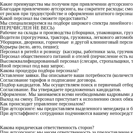
Какие преимущества мы получим при привлечении аутсорсинг
Благодаря привлечению аутсорсинга, вы сократите расходы; см
от рисков при трудоустройстве и оформлении штатного персона
Какой персонал вы сможете предоставить?
Мы специализируемся на подборе широкого спектра линейн
ПЕРЕЧИСЛЕН НЕ ВЕСЬ)
Рабочие на склады и производства (сборщики, упаковщики, гру
Водители (прогрузчика, трактора, грузовика, легкового автомоби
Уборщики, дворники, горничные и другой клининговый персон
Курьеры (вело, авто, пешие);
Персонал в ритейл и розницу (кассиры, работники зала, грузчики
Персонал общественного питаний и отелей (перчисление есть на
Высококвалифицированный персонал (слесари, стропальщики, то
Иной персонал под ваш запрос.
Какова процедура подбора персонала?
Оставление заявки. Вы описываете ваши потребности (количеств
Согласование тарифов и подписание договора.
Подбор кандидатов. Мы осуществляем поиск и первичный отбор
Согласование. Вы утверждаете предложенных кандидатов.
Оформление. Мы занимаемся всеми необходимыми кадровыми д
Выход на смену. Персонал приступает к исполнению своих обяз
Как происходит управление персоналом?
При аутсорсинге: мы предоставляем выделенного менеджера и б
При аутстаффинге: сотрудники подчиняются вашему непосредст
Какова юридическая ответственность сторон?
При аутсорсинге: мы несем ответственность за предоставление 