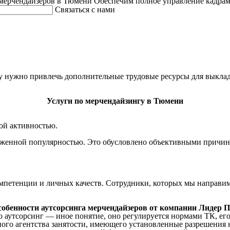
мерчендайзеров в Тюмени
Обеспечим полное управление кадрам
Связаться с нами
у нужно привлечь дополнительные трудовые ресурсы для выклад
Услуги по мерчендайзингу в Тюмени
ой активностью.
уженной популярностью. Это обусловлено объективными причин
петенции и личных качеств. Сотрудники, которых мы направим 
обенности аутсорсинга мерчендайзеров от компании Лидер 
Но аутсорсинг — иное понятие, оно регулируется нормами ТК, е
ого агентства занятости, имеющего установленные разрешения 