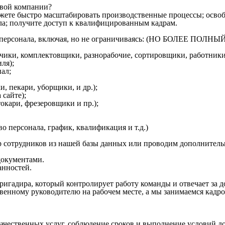
овой компании?
ожете быстро масштабировать производственные процессы; освоб
ла; получите доступ к квалифицированным кадрам.
ого персонала, включая, но не ограничиваясь: (НО БОЛЕЕ 
зчики, комплектовщики, разнорабочие, сортировщики, работники
ля);
ал;
, пекари, уборщики, и др.);
 сайте);
кари, фрезеровщики и пр.);
о персонала, график, квалификация и т.д.)
 сотрудников из нашей базы данных или проводим дополнитель
окументами.
анностей.
ригадира, который контролирует работу команды и отвечает за 
венному руководителю на рабочем месте, а мы занимаемся кадр
качественных услуг, соблюдение сроков и выполнение условий д