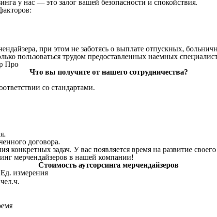
нга у нас — это залог вашей безопасности и спокойствия.
факторов:
ендайзера, при этом не заботясь о выплате отпускных, больнич
только пользоваться трудом предоставленных наемных специалист
Что вы получите от нашего сотрудничества?
оответствии со стандартами.
я.
ченного договора.
 конкретных задач. У вас появляется время на развитие своего 
рсинг мерчендайзеров в нашей компании!
Стоимость аутсорсинга мерчендайзеров
Ед. измерения
чел.ч.
ремя