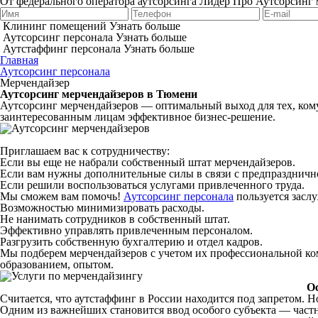
От федерального оператора аутсорсинга Лидер Про
Аутсорсинг 
Клининг помещений
Узнать больше
Аутсорсинг персонала
Узнать больше
Аутстаффинг персонала
Узнать больше
Главная
Аутсорсинг персонала
Мерчендайзер
Аутсорсинг мерчендайзеров в Тюмени
Аутсорсинг мерчендайзеров — оптимальный выход для тех, ком
заинтересованным лицам эффективное бизнес-решение.
Приглашаем вас к сотрудничеству:
Если вы еще не набрали собственный штат мерчендайзеров.
Если вам нужны дополнительные силы в связи с предпраздничн
Если решили воспользоваться услугами привлеченного труда.
Мы сможем вам помочь!
Аутсорсинг персонала
пользуется засл
Возможностью минимизировать расходы.
Не нанимать сотрудников в собственный штат.
Эффективно управлять привлеченным персоналом.
Разгрузить собственную бухгалтерию и отдел кадров.
Мы подберем мерчендайзеров с учетом их профессиональной ком
образованием, опытом.
Ос
Считается, что аутстаффинг в России находится под запретом. 
Одним из важнейших становится ввод особого субъекта — частн