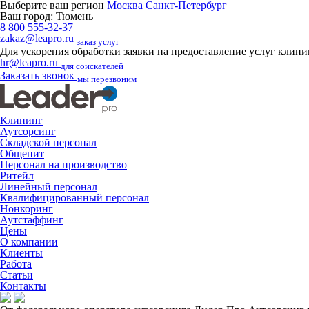
Выберите ваш регион
Москва
Санкт-Петербург
Ваш город:
Тюмень
8 800 555-32-37
zakaz@leapro.ru
заказ услуг
Для ускорения обработки заявки на предоставление услуг клин
hr@leapro.ru
для соискателей
Заказать звонок
мы перезвоним
Клининг
Аутсорсинг
Складской персонал
Общепит
Персонал на производство
Ритейл
Линейный персонал
Квалифицированный персонал
Нонкоринг
Аутстаффинг
Цены
О компании
Клиенты
Работа
Статьи
Контакты