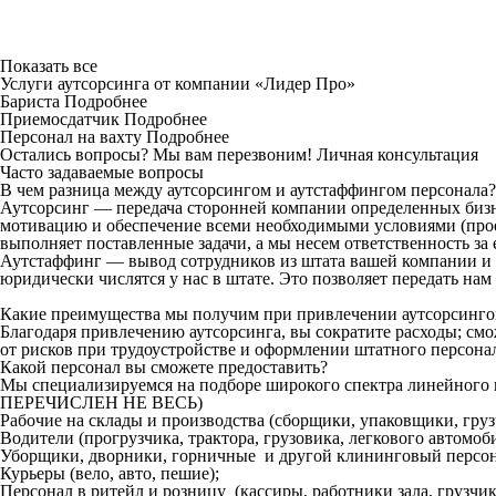
Показать все
Услуги аутсорсинга от компании «Лидер Про»
Бариста
Подробнее
Приемосдатчик
Подробнее
Персонал на вахту
Подробнее
Остались вопросы? Мы вам перезвоним!
Личная консультация
Часто задаваемые вопросы
В чем разница между аутсорсингом и аутстаффингом персонала?
Аутсорсинг — передача сторонней компании определенных бизн
мотивацию и обеспечение всеми необходимыми условиями (проез
выполняет поставленные задачи, а мы несем ответственность за 
Аутстаффинг — вывод сотрудников из штата вашей компании и 
юридически числятся у нас в штате. Это позволяет передать на
Какие преимущества мы получим при привлечении аутсорсинг
Благодаря привлечению аутсорсинга, вы сократите расходы; см
от рисков при трудоустройстве и оформлении штатного персона
Какой персонал вы сможете предоставить?
Мы специализируемся на подборе широкого спектра линейн
ПЕРЕЧИСЛЕН НЕ ВЕСЬ)
Рабочие на склады и производства (сборщики, упаковщики, гру
Водители (прогрузчика, трактора, грузовика, легкового автомоби
Уборщики, дворники, горничные и другой клининговый персон
Курьеры (вело, авто, пешие);
Персонал в ритейл и розницу (кассиры, работники зала, грузчики