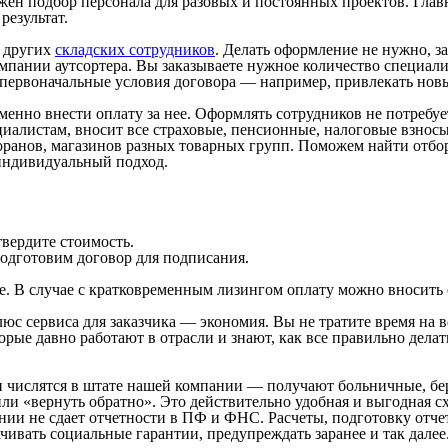
н подбор персонала для разовых и постоянных проектов. Главно
результат.
и других
складских сотрудников
. Делать оформление не нужно, з
омпании аутсортера. Вы заказываете нужное количество специали
 первоначальные условия договора — например, привлекать нов
ременно внести оплату за нее. Оформлять сотрудников не потребу
иалистам, вносит все страховые, пенсионные, налоговые взносы
торанов, магазинов разных товарных групп. Поможем найти отбо
индивидуальный подход.
вердите стоимость.
одготовим договор для подписания.
ее. В случае с кратковременным лизингом оплату можно вносить 
с сервиса для заказчика — экономия. Вы не тратите время на вс
рые давно работают в отрасли и знают, как все правильно дела
ки числятся в штате нашей компании — получают больничные, б
или «вернуть обратно». Это действительно удобная и выгодная с
нии не сдает отчетности в ПФ и ФНС. Расчеты, подготовку отче
ивать социальные гарантии, предупреждать заранее и так далее.