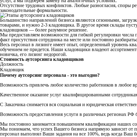
услуг, а мы подберем замену на аналогичных условиях.
Отсутствие трудовых конфликтов. Любые разногласия, споры ре
законодательные формальности.
Большинство направлений бизнеса являются сезонными, загрузк
товарами, и нужно 2-3 кладовщика. В другое время склады пуст
кладовщиков — более разумное решение.
Мы предоставляем возможности для гибкой регулировки числа п
факт присутствия сотрудника на месте или постоянно разбират
Весь персонал в лизинге имеет опыт, определенный уровень квал
обучением не придется. Наши кладовщики владеют ассортименто
новичка, его лизинг недорогой.
Стоимость аутсорсинга кладовщиков
Должность
Кладовщик
Почему аутсорсинг персонала - это выгодно?
Возможность привлечь любое количество работников в любое в
Качественное оказание услуг квалифицированными сотрудника
С Заказчика снимается вся социальная и юридическая ответстве
Возможность предоставления услуги в различных регионах РФ б
Мы постоянно занимается повышением квалификации наших со
Мы понимаем, что успех Вашего бизнеса напрямую зависит от 
персонал выполнял Ваши задания на все 100%, ведь когда Ваш би