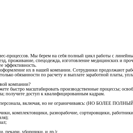
ес-процессов. Мы берем на себя полный цикл работы с линейны
д, проживание, спецодежда, изготовление медицинских и прочи
ее эффективность.
оформление их в нашей компании. Сотрудники продолжают работ
м только обязанности по расчету и выплате заработной платы, у
овой компании?
ожете быстро масштабировать производственные процессы; освоб
ла; получите доступ к квалифицированным кадрам.
ого персонала, включая, но не ограничиваясь: (НО БОЛЕЕ 
зчики, комплектовщики, разнорабочие, сортировщики, работники
ля);
ал;
, пекари, уборщики, и др.);