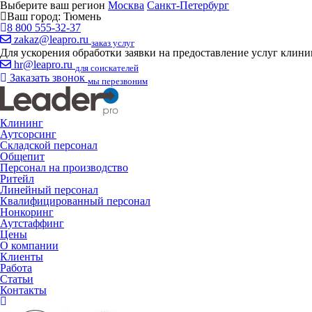
Выберите ваш регион
Москва
Санкт-Петербург
Ваш город:
Тюмень
8 800 555-32-37
zakaz@leapro.ru
заказ услуг
Для ускорения обработки заявки на предоставление услуг клин
hr@leapro.ru
для соискателей
Заказать звонок
мы перезвоним
Клининг
Аутсорсинг
Складской персонал
Общепит
Персонал на производство
Ритейл
Линейный персонал
Квалифицированный персонал
Нонкоринг
Аутстаффинг
Цены
О компании
Клиенты
Работа
Статьи
Контакты