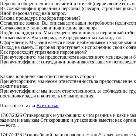
Персонал общественного питаний и отелей (перчисление есть на
Высококвалифицированный персонал (слесари, стропальщики, то
Иной персонал под ваш запрос.
Какова процедура подбора персонала?
Оставление заявки. Вы описываете ваши потребности (количеств
Согласование тарифов и подписание договора.
Подбор кандидатов. Мы осуществляем поиск и первичный отбор
Согласование. Вы утверждаете предложенных кандидатов.
Оформление. Мы занимаемся всеми необходимыми кадровыми д
Выход на смену. Персонал приступает к исполнению своих обяз
Как происходит управление персоналом?
При аутсорсинге: мы предоставляем выделенного менеджера и б
При аутстаффинге: сотрудники подчиняются вашему непосредст
Какова юридическая ответственность сторон?
При аутсорсинге: мы несем ответственность за предоставление 
лежит на нас.
При аутстаффинге: мы несем ответственность за соблюдение тру
постановку задач и контроль их выполнения.
Полезные статьи
Все статьи
17/07/2026
Стикеровщик и упаковщик: в чем разница и какие за
задачам и навыкам Стикеровщик и упаковщик вместе: как органи
— кого...
17/07/2026
Разнорабочий на производстве: топ-5 задач, которые