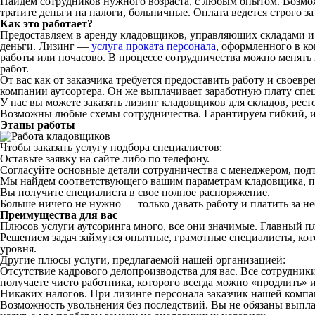
Найдем сотрудников нужного возраста, с любым опытом. Возможе
тратите деньги на налоги, больничные. Оплата ведется строго за 
Как это работает?
Предоставляем в аренду кладовщиков, управляющих складами 
деньги. Лизинг —
услуга проката персонала
, оформленного в к
работы или почасово. В процессе сотрудничества можно менять
работ.
От вас как от заказчика требуется предоставить работу и своев
компании аутсортера. Он же выплачивает заработную плату спец
У нас вы можете заказать лизинг кладовщиков для складов, рес
Возможны любые схемы сотрудничества. Гарантируем гибкий, 
Этапы работы
Чтобы заказать услугу подбора специалистов:
Оставьте заявку на сайте либо по телефону.
Согласуйте основные детали сотрудничества с менеджером, подт
Мы найдем соответствующего вашим параметрам кладовщика, п
Вы получите специалиста в свое полное распоряжение.
Больше ничего не нужно — только давать работу и платить за н
Преимущества для вас
Плюсов услуги аутсоринга много, все они значимые. Главный плю
Решением задач займутся опытные, грамотные специалисты, кото
уровня.
Другие плюсы услуги, предлагаемой нашей организацией:
Отсутствие кадрового делопроизводства для вас. Все сотрудни
получаете чисто работника, которого всегда можно «продлить» 
Никаких налогов. При лизинге персонала заказчик нашей компа
Возможность увольнения без последствий. Вы не обязаны выплач