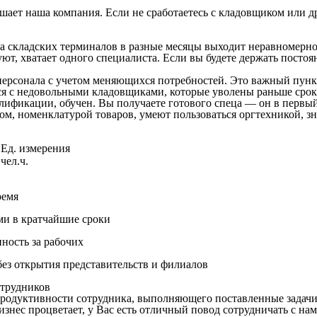
шает наша компания. Если не сработаетесь с кладовщиком или д
а складских терминалов в разные месяцы выходит неравномерно
уют, хватает одного специалиста. Если вы будете держать посто
ерсонала с учетом меняющихся потребностей. Это важный пункт
ься с недовольными кладовщиками, которые уволены раньше срок
ификации, обучен. Вы получаете готового спеца — он в первый д
м, номенклатурой товаров, умеют пользоваться оргтехникой, з
Ед. измерения
чел.ч.
ремя
ми в кратчайшие сроки
нность за рабочих
ез открытия представительств и филиалов
трудников
продуктивности сотрудника, выполняющего поставленные задачи
знес процветает, у Вас есть отличный повод сотрудничать с нам