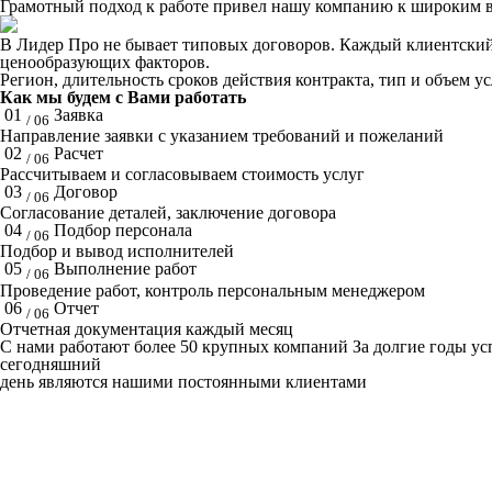
Грамотный подход к работе привел нашу компанию к широким в
В Лидер Про не бывает типовых договоров. Каждый клиентский 
ценообразующих факторов.
Регион, длительность сроков действия контракта, тип и объем у
Как мы будем с Вами работать
01
Заявка
/ 06
Направление заявки с указанием требований и пожеланий
02
Расчет
/ 06
Рассчитываем и согласовываем стоимость услуг
03
Договор
/ 06
Согласование деталей, заключение договора
04
Подбор персонала
/ 06
Подбор и вывод исполнителей
05
Выполнение работ
/ 06
Проведение работ, контроль персональным менеджером
06
Отчет
/ 06
Отчетная документация каждый месяц
C нами работают
более 50
крупных компаний
За долгие годы у
сегодняшний
день являются нашими постоянными клиентами