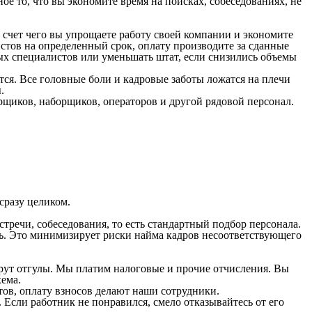
е то, что вы экономите время на поисках, собеседованиях, не
а счет чего вы упрощаете работу своей компании и экономите
стов на определенный срок, оплату производите за сданные
ых специалистов или уменьшать штат, если снизились объемы
ется. Все головные боли и кадровые заботы ложатся на плечи
.
рщиков, наборщиков, операторов и другой рядовой персонал.
сразу целиком.
тречи, собеседования, то есть стандартный подбор персонала.
ть. Это минимизирует риски найма кадров несоответствующего
ерут отгулы. Мы платим налоговые и прочие отчисления. Вы
хема.
тов, оплату взносов делают наши сотрудники.
 Если работник не понравился, смело отказывайтесь от его