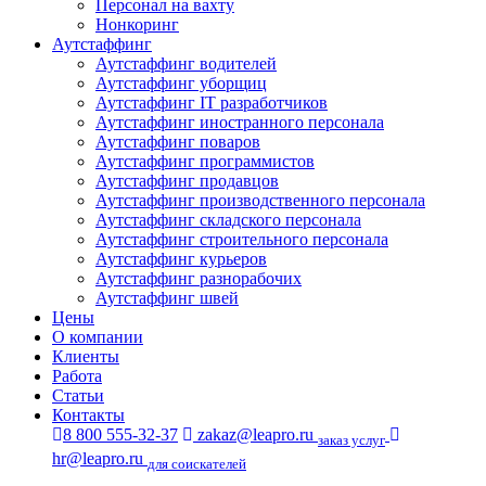
Персонал на вахту
Нонкоринг
Аутстаффинг
Аутстаффинг водителей
Аутстаффинг уборщиц
Аутстаффинг IT разработчиков
Аутстаффинг иностранного персонала
Аутстаффинг поваров
Аутстаффинг программистов
Аутстаффинг продавцов
Аутстаффинг производственного персонала
Аутстаффинг складского персонала
Аутстаффинг строительного персонала
Аутстаффинг курьеров
Аутстаффинг разнорабочих
Аутстаффинг швей
Цены
О компании
Клиенты
Работа
Статьи
Контакты
8 800 555-32-37
zakaz@leapro.ru
заказ услуг
hr@leapro.ru
для соискателей