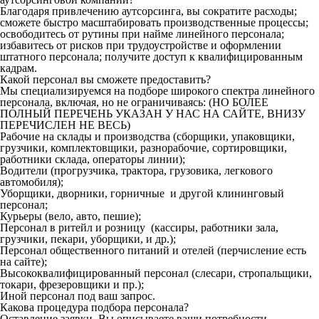
Благодаря привлечению аутсорсинга, вы сократите расходы;
сможете быстро масштабировать производственные процессы;
освободитесь от рутины при найме линейного персонала;
избавитесь от рисков при трудоустройстве и оформлении
штатного персонала; получите доступ к квалифицированным
кадрам.
Какой персонал вы сможете предоставить?
Мы специализируемся на подборе широкого спектра линейного
персонала, включая, но не ограничиваясь: (НО БОЛЕЕ
ПОЛНЫЙ ПЕРЕЧЕНЬ УКАЗАН У НАС НА САЙТЕ, ВНИЗУ
ПЕРЕЧИСЛЕН НЕ ВЕСЬ)
Рабочие на склады и производства (сборщики, упаковщики,
грузчики, комплектовщики, разнорабочие, сортировщики,
работники склада, операторы линии);
Водители (прогрузчика, трактора, грузовика, легкового
автомобиля);
Уборщики, дворники, горничные и другой клининговый
персонал;
Курьеры (вело, авто, пешие);
Персонал в ритейл и розницу (кассиры, работники зала,
грузчики, пекари, уборщики, и др.);
Персонал общественного питаний и отелей (перчисление есть
на сайте);
Высококвалифицированный персонал (слесари, стропальщики,
токари, фрезеровщики и пр.);
Иной персонал под ваш запрос.
Какова процедура подбора персонала?
Оставление заявки. Вы описываете ваши потребности