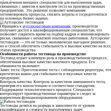
привлечения
внешних
специалистов
для
выполнения
задач,
связанных с
замесом
и
контролем
теста
на производственных
предприятиях. Это решение
позволяет
компаниям
оптимизировать процессы, снизить затраты и
сосредоточиться
на основных
бизнес
-задачах.
Обращаясь к
аутсорсинговым компаниям
, производители
получают доступ к
квалифицированным
специалистам
, что
позволяет
сократить время на
подбор
кадров и минимизировать
риски, связанные с нехваткой
опытных
работников
.
Аутсорсинг
тестоводов
— это не только экономически выгодное решение,
но и способ обеспечить стабильность и высокое
качество
на всех
этапах
производства
.
Особенности
работы
тестовода
на
производстве
Тестовод
играет ключевую роль в производственном процессе,
обеспечивая высокое
качество
конечного продукта. Его
обязанности
включают:
Замес
теста
:
Приготовление
теста
с соблюдением
рецептуры
, что
критически важно для стабильности и вкусовых
качеств
продукции;
Контроль
качества
:
Контроль
за
качеством
замешанного
теста
,
проверяя его консистенцию и соответствие стандартам;
Поддержание
технологического
процесса:
Специалист
контролирует производственные параметры и следит за
корректным функционированием
оборудования
.
Тестоводы
делятся на
разряды
в зависимости от уровня
квалификации и сложности выполняемых задач: