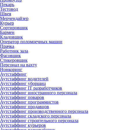
Пекарь
Тестовод
Швея
Мерчендайзер
Курьер
Сортировщик
Бармен
Кладовщик
Оператор поломоечных машин
Прачка
Работник зала
Фасовщик
Стикеровщик
Персонал на вахту
Нонкоринг
Аутстаффинг
Аутстаффинг водителей
Аутстаффинг уборщиц
Аутстаффинг IT разработчиков
Аутстаффинг иностранного персонала
Аутстаффинг поваров
Аутстаффинг программистов
Аутстаффинг продавцов
Аутстаффинг производственного персонала
Аутстаффинг складского персонала
Аутстаффинг строительного персонала
Аутстаффинг курьеров
Аутстаффинг разнорабочих