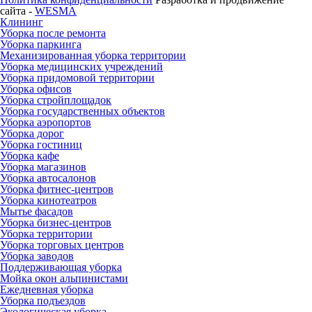
сайта -
WESMA
Клининг
Уборка после ремонта
Уборка паркинга
Механизированная уборка территории
Уборка медицинских учреждений
Уборка придомовой территории
Уборка офисов
Уборка стройплощадок
Уборка государственных объектов
Уборка аэропортов
Уборка дорог
Уборка гостиниц
Уборка кафе
Уборка магазинов
Уборка автосалонов
Уборка фитнес-центров
Уборка кинотеатров
Мытье фасадов
Уборка бизнес-центров
Уборка территории
Уборка торговых центров
Уборка заводов
Поддерживающая уборка
Мойка окон альпинистами
Ежедневная уборка
Уборка подъездов
Экологическая уборка