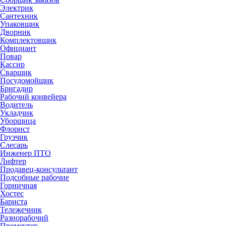
Электрик
Сантехник
Упаковщик
Дворник
Комплектовщик
Официант
Повар
Кассир
Сварщик
Посудомойщик
Бригадир
Рабочий конвейера
Водитель
Укладчик
Уборщица
Флорист
Грузчик
Слесарь
Инженер ПТО
Лифтер
Продавец-консультант
Подсобные рабочие
Горничная
Хостес
Бариста
Тележечник
Разнорабочий
Промоутер