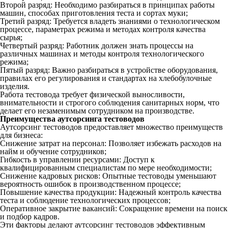
Второй разряд: Необходимо разбираться в принципах работы
машин, способах приготовления теста и сортах муки;
Третий разряд: Требуется владеть знаниями о технологическом
процессе, параметрах режима и методах контроля качества
сырья;
Четвертый разряд: Работник должен знать процессы на
различных машинах и методы контроля технологического
режима;
Пятый разряд: Важно разбираться в устройстве оборудования,
правилах его регулирования и стандартах на хлебобулочные
изделия.
Работа
тестовода
требует физической выносливости,
внимательности и строгого соблюдения санитарных норм, что
делает его незаменимым
сотрудником
на
производстве
.
Преимущества
аутсорсинга
тестоводов
Аутсорсинг
тестоводов
предоставляет
множество
преимуществ
для
бизнеса
:
Снижение затрат на
персонал
:
Позволяет
избежать расходов на
найм и
обучение
сотрудников
;
Гибкость в управлении ресурсами: Доступ к
квалифицированным
специалистам
по мере необходимости;
Снижение кадровых рисков:
Опытные
тестоводы
уменьшают
вероятность ошибок в производственном процессе;
Повышение
качества
продукции: Надежный
контроль
качества
теста
и соблюдение
технологических
процессов;
Оперативное закрытие вакансий: Сокращение времени на
поиск
и
подбор
кадров.
Эти факторы делают
аутсорсинг
тестоводов
эффективным