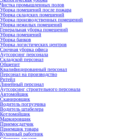
Чистка промышленных полов
Уборка помещений после пожара
Уборка складских помещений
Уборка производственных помещений
Уборка нежилых помещений
Генеральная уборка помещений
Уборка помещений
Уборка банков
Уборка логистических центров
Срочная уборка офиса
Аутсорсинг персонала
Складской персонал
Общепит
Квалифицированный персонал
Персонал на производство
Ритейл
Линейный персонал
Аутсорсинг строительного персонала
Автомойщик
Сканировщик
Водитель погрузчика
Водитель штабелера
Котломойщик
Маркировщик
Приемосдатчик
Приемщик товара
Кухонный работник
Сборщик заказов