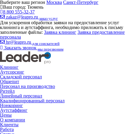
Выберите ваш регион
Москва
Санкт-Петербург
Ваш город:
Тюмень
8 800 555-32-37
zakaz@leapro.ru
заказ услуг
Для ускорения обработки заявки на предоставление услуг
клининга и аутстаффинга, необходимо приложить к письму
заполненные файлы:
Заявка клининг
Заявка предоставление
персонала
hr@leapro.ru
для соискателей
Заказать звонок
мы перезвоним
Клининг
Аутсорсинг
Складской персонал
Общепит
Персонал на производство
Ритейл
Линейный персонал
Квалифицированный персонал
Нонкоринг
Аутстаффинг
Цены
О компании
Клиенты
Работа