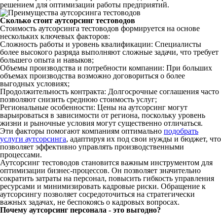
решением для оптимизации
работы
предприятий.
Сколько стоит
аутсорсинг
тестоводов
Стоимость
аутсорсинга
тестоводов
формируется на основе
нескольких ключевых факторов:
Сложность
работы
и уровень квалификации:
Специалисты
более высокого
разряда
выполняют
сложные
задачи, что требует
большего
опыта
и
навыков
;
Объемы
производства
и
потребности
компании
: При больших
объемах
производства
возможно договориться о более
выгодных условиях;
Продолжительность контракта: Долгосрочные соглашения часто
позволяют
снизить среднюю стоимость
услуг
;
Региональные особенности: Цены на
аутсорсинг
могут
варьироваться в зависимости от региона, поскольку уровень
жизни и рыночные условия могут существенно отличаться.
Эти факторы
помогают
компаниям
оптимально
подобрать
услуги аутсорсинга
, адаптируя их под свои нужды и бюджет, что
позволяет
эффективно управлять производственными
процессами.
Аутсорсинг
тестоводов
становится важным инструментом для
оптимизации
бизнес
-процессов. Он
позволяет
значительно
сократить затраты на
персонал
, повысить гибкость управления
ресурсами и минимизировать кадровые риски. Обращение к
аутсорсингу
позволяет
сосредоточиться
на стратегически
важных задачах, не беспокоясь о кадровых
вопросах
.
Почему аутсорсинг персонала - это выгодно?