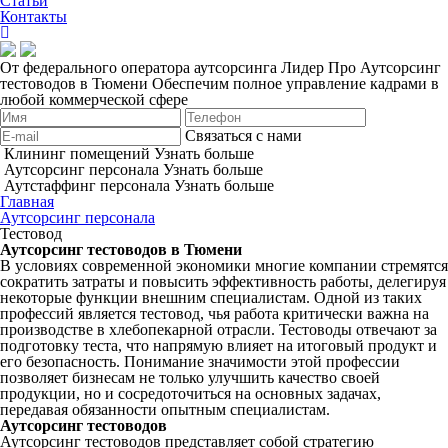
Статьи
Контакты
От федерального оператора аутсорсинга Лидер Про
Аутсорсинг
тестоводов в Тюмени
Обеспечим полное управление кадрами в
любой коммерческой сфере
Связаться с нами
Клининг помещений
Узнать больше
Аутсорсинг персонала
Узнать больше
Аутстаффинг персонала
Узнать больше
Главная
Аутсорсинг персонала
Тестовод
Аутсорсинг тестоводов в Тюмени
В условиях современной экономики многие
компании
стремятся
сократить затраты и повысить
эффективность
работы
,
делегируя
некоторые функции внешним
специалистам
. Одной из таких
профессий является
тестовод
, чья
работа
критически важна на
производстве
в
хлебопекарной
отрасли.
Тестоводы
отвечают за
подготовку
теста
, что напрямую влияет на итоговый продукт и
его
безопасность
. Понимание значимости этой профессии
позволяет
бизнесам
не только улучшить
качество
своей
продукции, но и
сосредоточиться
на основных задачах,
передавая
обязанности
опытным
специалистам
.
Аутсорсинг
тестоводов
Аутсорсинг
тестоводов
представляет собой стратегию