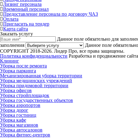
Лизинг персонала
Временный персонал
Предоставление персонала по договору ЧАЗ
Оплата
Пригласить на тендер
Карта сайта
Заказать услугу
Данное поле обязательно для заполне
заполнения
Данное поле обязательно
COPYRIGHT 2018-2026. Лидер Про, все права защищены.
Политика конфиденциальности
Разработка и продвижение сайта
Клининг
Уборка после ремонта
Уборка паркинга
Механизированная уборка территории
Уборка медицинских учреждений
Уборка придомовой территории
Уборка офисов
Уборка стройплощадок
Уборка государственных объектов
Уборка аэропортов
Уборка дорог
Уборка гостиниц
Уборка кафе
Уборка магазинов
Уборка автосалонов
Уборка фитнес-центров