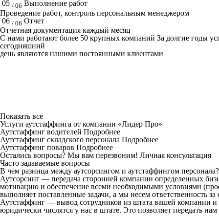
05
Выполнение работ
/ 06
Проведение работ, контроль персональным менеджером
06
Отчет
/ 06
Отчетная документация каждый месяц
C нами работают
более 50
крупных компаний
За долгие годы у
сегодняшний
день являются нашими постоянными клиентами
Показать все
Услуги аутcтаффинга от компании «Лидер Про»
Аутстаффинг водителей
Подробнее
Аутстаффинг складского персонала
Подробнее
Аутстаффинг поваров
Подробнее
Остались вопросы? Мы вам перезвоним!
Личная консультация
Часто задаваемые вопросы
В чем разница между аутсорсингом и аутстаффингом персонала?
Аутсорсинг — передача сторонней компании определенных бизн
мотивацию и обеспечение всеми необходимыми условиями (проез
выполняет поставленные задачи, а мы несем ответственность за 
Аутстаффинг — вывод сотрудников из штата вашей компании и 
юридически числятся у нас в штате. Это позволяет передать на