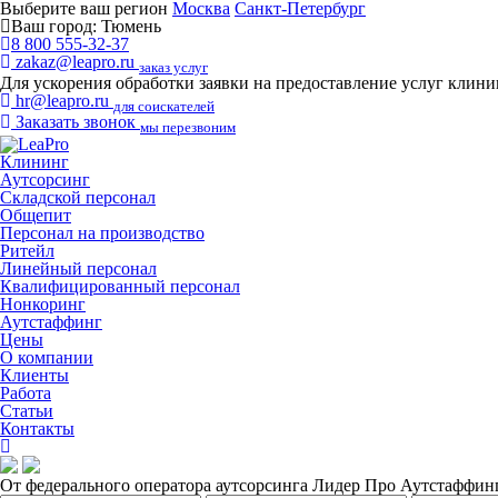
Выберите ваш регион
Москва
Санкт-Петербург
Ваш город:
Тюмень
8 800 555-32-37
zakaz@leapro.ru
заказ услуг
Для ускорения обработки заявки на предоставление услуг клин
hr@leapro.ru
для соискателей
Заказать звонок
мы перезвоним
Клининг
Аутсорсинг
Складской персонал
Общепит
Персонал на производство
Ритейл
Линейный персонал
Квалифицированный персонал
Нонкоринг
Аутстаффинг
Цены
О компании
Клиенты
Работа
Статьи
Контакты
От федерального оператора аутсорсинга Лидер Про
Аутстаффинг