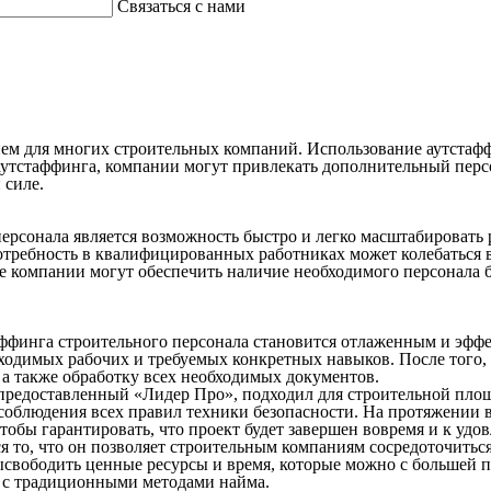
Связаться с нами
ем для многих строительных компаний. Использование аутстафф
и аутстаффинга, компании могут привлекать дополнительный пер
 силе.
рсонала является возможность быстро и легко масштабировать 
ребность в квалифицированных работниках может колебаться в з
е компании могут обеспечить наличие необходимого персонала 
таффинга строительного персонала становится отлаженным и эф
одимых рабочих и требуемых конкретных навыков. После того, к
 а также обработку всех необходимых документов.
предоставленный «Лидер Про», подходил для строительной площ
соблюдения всех правил техники безопасности. На протяжении в
обы гарантировать, что проект будет завершен вовремя и к удо
я то, что он позволяет строительным компаниям сосредоточитьс
ысвободить ценные ресурсы и время, которые можно с большей по
 с традиционными методами найма.