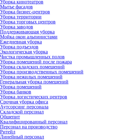
Уборка кинотеатров
Мытье фасадов
Уборка бизнес-центров
Уборка территории
Уборка торговых центров
Уборка заводов
Поддерживающая уборка
Мойка окон альпинистами
Ежедневная уборка
Уборка подъездов
Экологическая уборка
Чистка промышленных полов
Уборка помещений после пожара
Уборка складских помещений
Уборка производственных помещений
Уборка нежилых помещений
Генеральная уборка помещений
Уборка помещений
Уборка банков
Уборка логистических центров
Срочная уборка офиса
Аутсорсинг персонала
Складской персонал
Общепит
Квалифицированный персонал
Персонал на производство
Ритейл
Линейный персонал