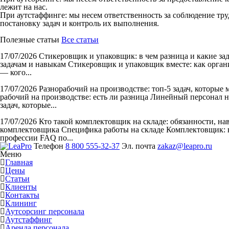
лежит на нас.
При аутстаффинге: мы несем ответственность за соблюдение тру
постановку задач и контроль их выполнения.
Полезные статьи
Все статьи
17/07/2026
Стикеровщик и упаковщик: в чем разница и какие за
задачам и навыкам Стикеровщик и упаковщик вместе: как органи
— кого...
17/07/2026
Разнорабочий на производстве: топ-5 задач, которые
рабочий на производстве: есть ли разница Линейный персонал н
задач, которые...
17/07/2026
Кто такой комплектовщик на складе: обязанности, н
комплектовщика Специфика работы на складе Комплектовщик: в
профессии FAQ по...
Телефон
8 800 555-32-37
Эл. почта
zakaz@leapro.ru
Меню
Главная
Цены
Статьи
Клиенты
Контакты
Клининг
Аутсорсинг персонала
Аутстаффинг
Аренда персонала