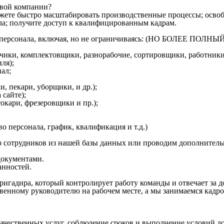
овой компании?
ожете быстро масштабировать производственные процессы; освоб
ла; получите доступ к квалифицированным кадрам.
ого персонала, включая, но не ограничиваясь: (НО БОЛЕЕ 
зчики, комплектовщики, разнорабочие, сортировщики, работники
ля);
ал;
, пекари, уборщики, и др.);
 сайте);
кари, фрезеровщики и пр.);
о персонала, график, квалификация и т.д.)
 сотрудников из нашей базы данных или проводим дополнитель
окументами.
анностей.
ригадира, который контролирует работу команды и отвечает за 
венному руководителю на рабочем месте, а мы занимаемся кадр
качественных услуг, соблюдение сроков и выполнение условий д