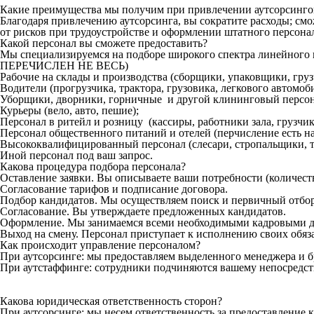
Какие преимущества мы получим при привлечении аутсорсинг
Благодаря привлечению аутсорсинга, вы сократите расходы; см
от рисков при трудоустройстве и оформлении штатного персона
Какой персонал вы сможете предоставить?
Мы специализируемся на подборе широкого спектра линейн
ПЕРЕЧИСЛЕН НЕ ВЕСЬ)
Рабочие на склады и производства (сборщики, упаковщики, гру
Водители (прогрузчика, трактора, грузовика, легкового автомоби
Уборщики, дворники, горничные и другой клининговый персон
Курьеры (вело, авто, пешие);
Персонал в ритейл и розницу (кассиры, работники зала, грузчики
Персонал общественного питаний и отелей (перчисление есть на
Высококвалифицированный персонал (слесари, стропальщики, то
Иной персонал под ваш запрос.
Какова процедура подбора персонала?
Оставление заявки. Вы описываете ваши потребности (количеств
Согласование тарифов и подписание договора.
Подбор кандидатов. Мы осуществляем поиск и первичный отбор
Согласование. Вы утверждаете предложенных кандидатов.
Оформление. Мы занимаемся всеми необходимыми кадровыми д
Выход на смену. Персонал приступает к исполнению своих обяз
Как происходит управление персоналом?
При аутсорсинге: мы предоставляем выделенного менеджера и б
При аутстаффинге: сотрудники подчиняются вашему непосредст
Какова юридическая ответственность сторон?
При аутсорсинге: мы несем ответственность за предоставление 