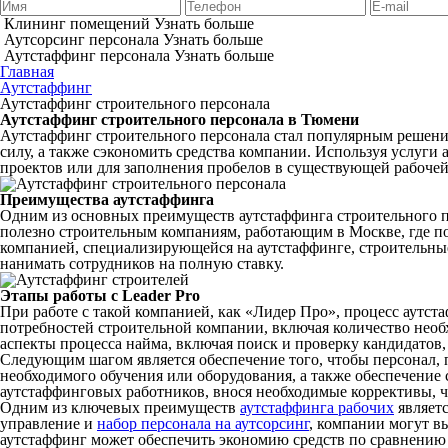
Клининг помещений
Узнать больше
Аутсорсинг персонала
Узнать больше
Аутстаффинг персонала
Узнать больше
Главная
Аутстаффинг
Аутстаффинг строительного персонала
Аутстаффинг строительного персонала в Тюмени
Аутстаффинг строительного персонала стал популярным решени
силу, а также сэкономить средства компании. Используя услуг
проектов или для заполнения пробелов в существующей рабочей
Преимущества аутстаффинга
Одним из основных преимуществ аутстаффинга строительного пе
полезно строительным компаниям, работающим в Москве, где пот
компанией, специализирующейся на аутстаффинге, строительны
нанимать сотрудников на полную ставку.
Этапы работы с Leader Pro
При работе с такой компанией, как «Лидер Про», процесс аутс
потребностей строительной компании, включая количество необх
аспекты процесса найма, включая поиск и проверку кандидатов,
Следующим шагом является обеспечение того, чтобы персонал, 
необходимого обучения или оборудования, а также обеспечение 
аутстаффинговых работников, внося необходимые коррективы, чт
Одним из ключевых преимуществ
аутстаффинга рабочих
являетс
управление и
набор персонала на аутсорсинг
, компании могут в
аутстаффинг может обеспечить экономию средств по сравнению