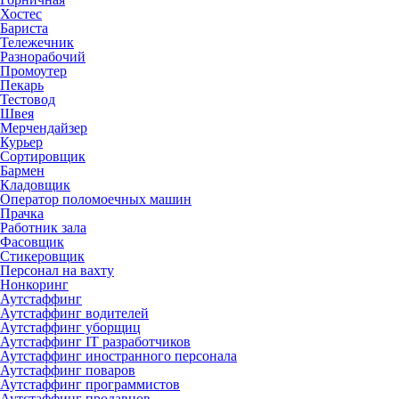
Хостес
Бариста
Тележечник
Разнорабочий
Промоутер
Пекарь
Тестовод
Швея
Мерчендайзер
Курьер
Сортировщик
Бармен
Кладовщик
Оператор поломоечных машин
Прачка
Работник зала
Фасовщик
Стикеровщик
Персонал на вахту
Нонкоринг
Аутстаффинг
Аутстаффинг водителей
Аутстаффинг уборщиц
Аутстаффинг IT разработчиков
Аутстаффинг иностранного персонала
Аутстаффинг поваров
Аутстаффинг программистов
Аутстаффинг продавцов