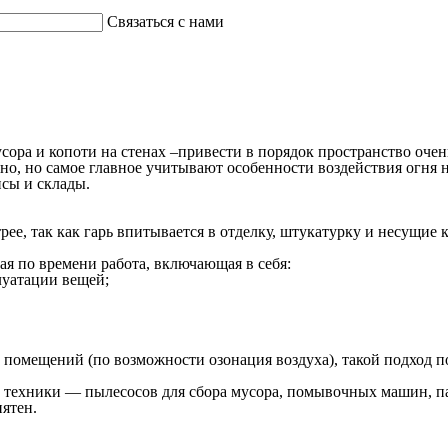
Связаться с нами
ора и копоти на стенах –привести в порядок пространство очен
, но самое главное учитывают особенности воздействия огня на
исы и склады.
е, так как гарь впитывается в отделку, штукатурку и несущие к
я по времени работа, включающая в себя:
луатации вещей;
помещений (по возможности озонация воздуха), такой подход по
 техники — пылесосов для сбора мусора, помывочных машин, п
пятен.