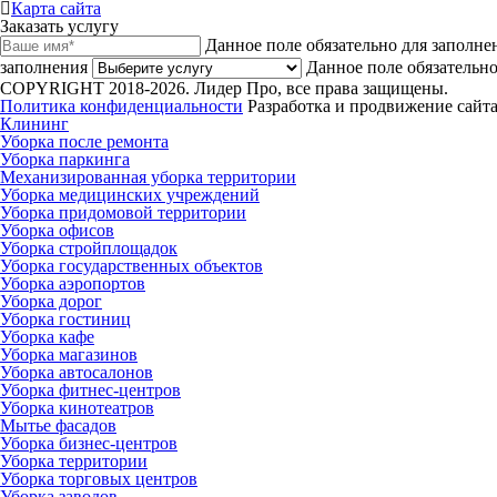
Карта сайта
Заказать услугу
Данное поле обязательно для заполне
заполнения
Данное поле обязательно
COPYRIGHT 2018-2026. Лидер Про, все права защищены.
Политика конфиденциальности
Разработка и продвижение сайта
Клининг
Уборка после ремонта
Уборка паркинга
Механизированная уборка территории
Уборка медицинских учреждений
Уборка придомовой территории
Уборка офисов
Уборка стройплощадок
Уборка государственных объектов
Уборка аэропортов
Уборка дорог
Уборка гостиниц
Уборка кафе
Уборка магазинов
Уборка автосалонов
Уборка фитнес-центров
Уборка кинотеатров
Мытье фасадов
Уборка бизнес-центров
Уборка территории
Уборка торговых центров
Уборка заводов