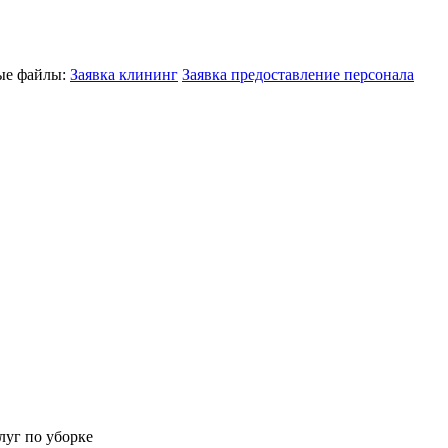
ные файлы:
Заявка клининг
Заявка предоставление персонала
луг по уборке