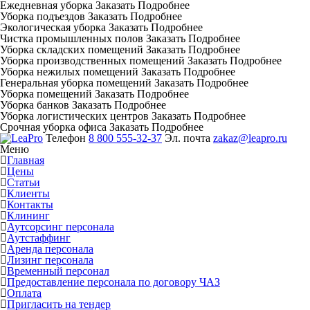
Ежедневная уборка
Заказать
Подробнее
Уборка подъездов
Заказать
Подробнее
Экологическая уборка
Заказать
Подробнее
Чистка промышленных полов
Заказать
Подробнее
Уборка складских помещений
Заказать
Подробнее
Уборка производственных помещений
Заказать
Подробнее
Уборка нежилых помещений
Заказать
Подробнее
Генеральная уборка помещений
Заказать
Подробнее
Уборка помещений
Заказать
Подробнее
Уборка банков
Заказать
Подробнее
Уборка логистических центров
Заказать
Подробнее
Срочная уборка офиса
Заказать
Подробнее
Телефон
8 800 555-32-37
Эл. почта
zakaz@leapro.ru
Меню
Главная
Цены
Статьи
Клиенты
Контакты
Клининг
Аутсорсинг персонала
Аутстаффинг
Аренда персонала
Лизинг персонала
Временный персонал
Предоставление персонала по договору ЧАЗ
Оплата
Пригласить на тендер