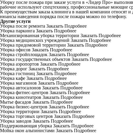
Уборку после пожара при заказе услуги в «Лидер Про» выполн
рабочие используют спецтехнику, профессиональные моющие сре
К преимуществам заказа клининга в нашей компании относят и 
нюансы наведения порядка после пожара можно по телефону.
Другие услуги
Уборка после ремонта
Заказать
Подробнее
Уборка паркинга
Заказать
Подробнее
Механизированная уборка территории
Заказать
Подробнее
Уборка медицинских учреждений
Заказать
Подробнее
Уборка придомовой территории
Заказать
Подробнее
Уборка офисов
Заказать
Подробнее
Уборка стройплощадок
Заказать
Подробнее
Уборка государственных объектов
Заказать
Подробнее
Уборка аэропортов
Заказать
Подробнее
Уборка дорог
Заказать
Подробнее
Уборка гостиниц
Заказать
Подробнее
Уборка кафе
Заказать
Подробнее
Уборка магазинов
Заказать
Подробнее
Уборка автосалонов
Заказать
Подробнее
Уборка фитнес-центров
Заказать
Подробнее
Уборка кинотеатров
Заказать
Подробнее
Мытье фасадов
Заказать
Подробнее
Уборка бизнес-центров
Заказать
Подробнее
Уборка территории
Заказать
Подробнее
Уборка торговых центров
Заказать
Подробнее
Уборка заводов
Заказать
Подробнее
Поддерживающая уборка
Заказать
Подробнее
Мойка окон альпинистами
Заказать
Подробнее