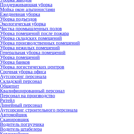
Поддерживающая уборка
Мойка окон альпинистами
Ежедневная уборка
Уборка подъездов
Экологическая уборка
Чистка промышленных полов
Уборка помещений после пожара
Уборка складских помещений
Уборка производственных помещений
Уборка нежилых помещений
Генеральная уборка помещений
Уборка помещений
Уборка банков
Уборка логистических центров
Срочная уборка офиса
Аутсорсинг персонала
Складской персонал
Общепит
Квалифицированный персонал
Персонал на производство
Ритейл
Линейный персонал
Аутсорсинг строительного персонала
Автомойщик
Сканировщик
Водитель погрузчика
Водитель штабелера
Котломойщик