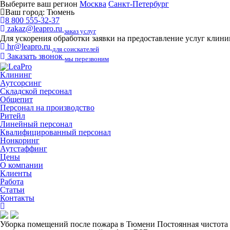
Выберите ваш регион
Москва
Санкт-Петербург
Ваш город:
Тюмень
8 800 555-32-37
zakaz@leapro.ru
заказ услуг
Для ускорения обработки заявки на предоставление услуг клин
hr@leapro.ru
для соискателей
Заказать звонок
мы перезвоним
Клининг
Аутсорсинг
Складской персонал
Общепит
Персонал на производство
Ритейл
Линейный персонал
Квалифицированный персонал
Нонкоринг
Аутстаффинг
Цены
О компании
Клиенты
Работа
Статьи
Контакты
Уборка помещений после пожара в Тюмени
Постоянная чистота 