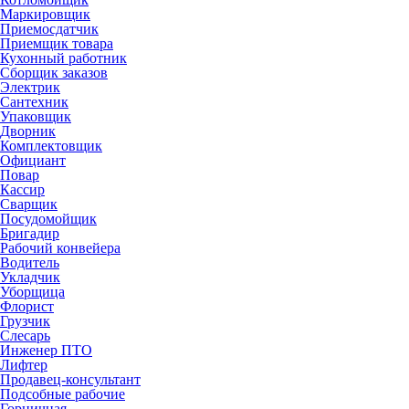
Маркировщик
Приемосдатчик
Приемщик товара
Кухонный работник
Сборщик заказов
Электрик
Сантехник
Упаковщик
Дворник
Комплектовщик
Официант
Повар
Кассир
Сварщик
Посудомойщик
Бригадир
Рабочий конвейера
Водитель
Укладчик
Уборщица
Флорист
Грузчик
Слесарь
Инженер ПТО
Лифтер
Продавец-консультант
Подсобные рабочие
Горничная