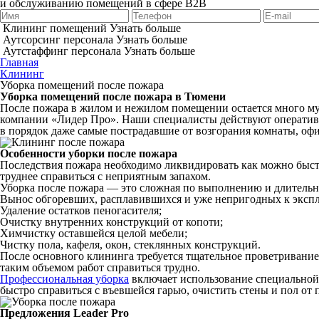
и обслуживанию помещений в сфере B2B
Клининг помещений
Узнать больше
Аутсорсинг персонала
Узнать больше
Аутстаффинг персонала
Узнать больше
Главная
Клининг
Уборка помещений после пожара
Уборка помещений после пожара в Тюмени
После пожара в жилом и нежилом помещении остается много мус
компании «Лидер Про». Наши специалисты действуют оперативно
в порядок даже самые пострадавшие от возгорания комнаты, оф
Особенности уборки после пожара
Последствия пожара необходимо ликвидировать как можно быстре
труднее справиться с неприятным запахом.
Уборка после пожара — это сложная по выполнению и длительна
Вынос обгоревших, расплавившихся и уже непригодных к эксп
Удаление остатков пеногасителя;
Очистку внутренних конструкций от копоти;
Химчистку оставшейся целой мебели;
Чистку пола, кафеля, окон, стеклянных конструкций.
После основного клининга требуется тщательное проветривание 
таким объемом работ справиться трудно.
Профессиональная уборка
включает использование специальной
быстро справиться с въевшейся гарью, очистить стены и пол от 
Предложения Leader Pro