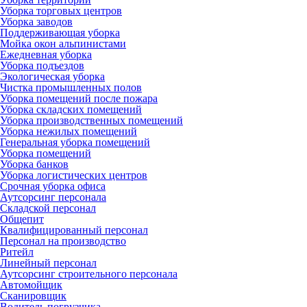
Уборка торговых центров
Уборка заводов
Поддерживающая уборка
Мойка окон альпинистами
Ежедневная уборка
Уборка подъездов
Экологическая уборка
Чистка промышленных полов
Уборка помещений после пожара
Уборка складских помещений
Уборка производственных помещений
Уборка нежилых помещений
Генеральная уборка помещений
Уборка помещений
Уборка банков
Уборка логистических центров
Срочная уборка офиса
Аутсорсинг персонала
Складской персонал
Общепит
Квалифицированный персонал
Персонал на производство
Ритейл
Линейный персонал
Аутсорсинг строительного персонала
Автомойщик
Сканировщик
Водитель погрузчика