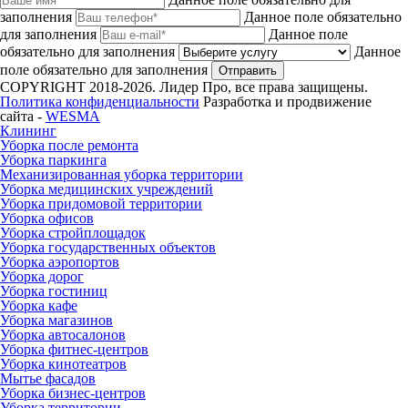
заполнения
Данное поле обязательно
для заполнения
Данное поле
обязательно для заполнения
Данное
поле обязательно для заполнения
Отправить
COPYRIGHT 2018-2026. Лидер Про, все права защищены.
Политика конфиденциальности
Разработка и продвижение
сайта -
WESMA
Клининг
Уборка после ремонта
Уборка паркинга
Механизированная уборка территории
Уборка медицинских учреждений
Уборка придомовой территории
Уборка офисов
Уборка стройплощадок
Уборка государственных объектов
Уборка аэропортов
Уборка дорог
Уборка гостиниц
Уборка кафе
Уборка магазинов
Уборка автосалонов
Уборка фитнес-центров
Уборка кинотеатров
Мытье фасадов
Уборка бизнес-центров
Уборка территории