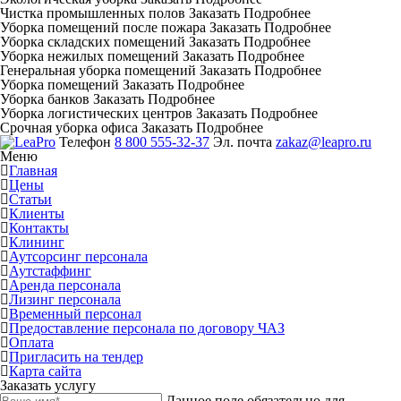
Чистка промышленных полов
Заказать
Подробнее
Уборка помещений после пожара
Заказать
Подробнее
Уборка складских помещений
Заказать
Подробнее
Уборка нежилых помещений
Заказать
Подробнее
Генеральная уборка помещений
Заказать
Подробнее
Уборка помещений
Заказать
Подробнее
Уборка банков
Заказать
Подробнее
Уборка логистических центров
Заказать
Подробнее
Срочная уборка офиса
Заказать
Подробнее
Телефон
8 800 555-32-37
Эл. почта
zakaz@leapro.ru
Меню
Главная
Цены
Статьи
Клиенты
Контакты
Клининг
Аутсорсинг персонала
Аутстаффинг
Аренда персонала
Лизинг персонала
Временный персонал
Предоставление персонала по договору ЧАЗ
Оплата
Пригласить на тендер
Карта сайта
Заказать услугу
Данное поле обязательно для