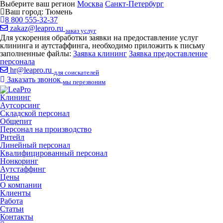
Выберите ваш регион
Москва
Санкт-Петербург
Ваш город:
Тюмень
8 800 555-32-37
zakaz@leapro.ru
заказ услуг
Для ускорения обработки заявки на предоставление услуг
клининга и аутстаффинга, необходимо приложить к письму
заполненные файлы:
Заявка клининг
Заявка предоставление
персонала
hr@leapro.ru
для соискателей
Заказать звонок
мы перезвоним
Клининг
Аутсорсинг
Складской персонал
Общепит
Персонал на производство
Ритейл
Линейный персонал
Квалифицированный персонал
Нонкоринг
Аутстаффинг
Цены
О компании
Клиенты
Работа
Статьи
Контакты