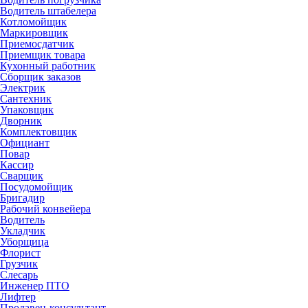
Водитель штабелера
Котломойщик
Маркировщик
Приемосдатчик
Приемщик товара
Кухонный работник
Сборщик заказов
Электрик
Сантехник
Упаковщик
Дворник
Комплектовщик
Официант
Повар
Кассир
Сварщик
Посудомойщик
Бригадир
Рабочий конвейера
Водитель
Укладчик
Уборщица
Флорист
Грузчик
Слесарь
Инженер ПТО
Лифтер
Продавец-консультант