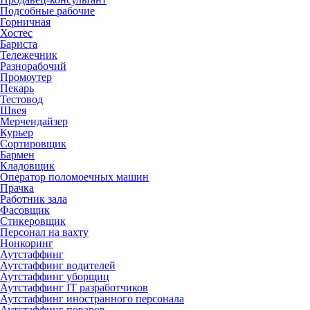
Подсобные рабочие
Горничная
Хостес
Бариста
Тележечник
Разнорабочий
Промоутер
Пекарь
Тестовод
Швея
Мерчендайзер
Курьер
Сортировщик
Бармен
Кладовщик
Оператор поломоечных машин
Прачка
Работник зала
Фасовщик
Стикеровщик
Персонал на вахту
Нонкоринг
Аутстаффинг
Аутстаффинг водителей
Аутстаффинг уборщиц
Аутстаффинг IT разработчиков
Аутстаффинг иностранного персонала
Аутстаффинг поваров