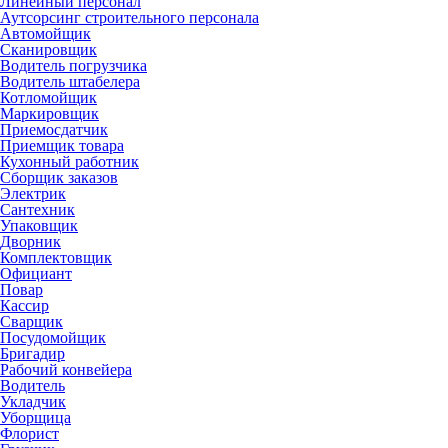
Линейный персонал
Аутсорсинг строительного персонала
Автомойщик
Сканировщик
Водитель погрузчика
Водитель штабелера
Котломойщик
Маркировщик
Приемосдатчик
Приемщик товара
Кухонный работник
Сборщик заказов
Электрик
Сантехник
Упаковщик
Дворник
Комплектовщик
Официант
Повар
Кассир
Сварщик
Посудомойщик
Бригадир
Рабочий конвейера
Водитель
Укладчик
Уборщица
Флорист