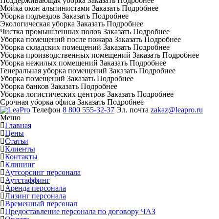
Поддерживающая уборка
Заказать
Подробнее
Мойка окон альпинистами
Заказать
Подробнее
Уборка подъездов
Заказать
Подробнее
Экологическая уборка
Заказать
Подробнее
Чистка промышленных полов
Заказать
Подробнее
Уборка помещений после пожара
Заказать
Подробнее
Уборка складских помещений
Заказать
Подробнее
Уборка производственных помещений
Заказать
Подробнее
Уборка нежилых помещений
Заказать
Подробнее
Генеральная уборка помещений
Заказать
Подробнее
Уборка помещений
Заказать
Подробнее
Уборка банков
Заказать
Подробнее
Уборка логистических центров
Заказать
Подробнее
Срочная уборка офиса
Заказать
Подробнее
Телефон
8 800 555-32-37
Эл. почта
zakaz@leapro.ru
Меню
Главная
Цены
Статьи
Клиенты
Контакты
Клининг
Аутсорсинг персонала
Аутстаффинг
Аренда персонала
Лизинг персонала
Временный персонал
Предоставление персонала по договору ЧАЗ