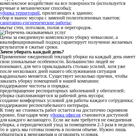
комплексное воздействие на все поверхности (используется
ручные и механические способы);
уборка территорий
, прилегающих к зданию;
сбор и вынос мусора с заменой полиэтиленовых пакетов;
санитарно-гигиенические работы
;
мытье стен, потолков, полов и перегородок.
Цены за ежедневную комплексную уборку невысокие, а
квалифицированный подход гарантирует получение желаемых
результатов в сжатые сроки.
Зачем убирать каждый день?
Применение ежедневной текущей уборки на каждый день имеет
свои уникальные особенности. Большинство людей не
понимают, для чего прикладывать столько усилий, хотя уже
после нескольких дней нашего обслуживания ситуация
кардинально меняется. Существует несколько причин, чтобы
заказать уборку помещений в нашей компании:
поддержание чистоты и порядка;
предотвращение респираторных заболеваний у обитателей;
уборка скапливающегося за рабочий день мусора;
создание комфортных условий для работы каждого сотрудника;
поддержание респектабельного интерьера.
К тому же стоимость работ остается на достаточно скромном
уровне, благодаря чему
уборка офисов
становится доступной
для каждого желающего. Если же вам требуется не ежедневная
уборка, а периодический уход за помещением 2-3 раза в неделю,
то и здесь мы готовы помочь в полном объеме. Нужно лишь
обратиться к менеджерам и оговорить условия.