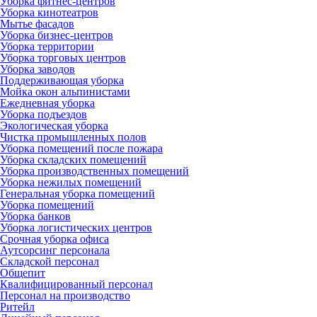
Уборка фитнес-центров
Уборка кинотеатров
Мытье фасадов
Уборка бизнес-центров
Уборка территории
Уборка торговых центров
Уборка заводов
Поддерживающая уборка
Мойка окон альпинистами
Ежедневная уборка
Уборка подъездов
Экологическая уборка
Чистка промышленных полов
Уборка помещений после пожара
Уборка складских помещений
Уборка производственных помещений
Уборка нежилых помещений
Генеральная уборка помещений
Уборка помещений
Уборка банков
Уборка логистических центров
Срочная уборка офиса
Аутсорсинг персонала
Складской персонал
Общепит
Квалифицированный персонал
Персонал на производство
Ритейл