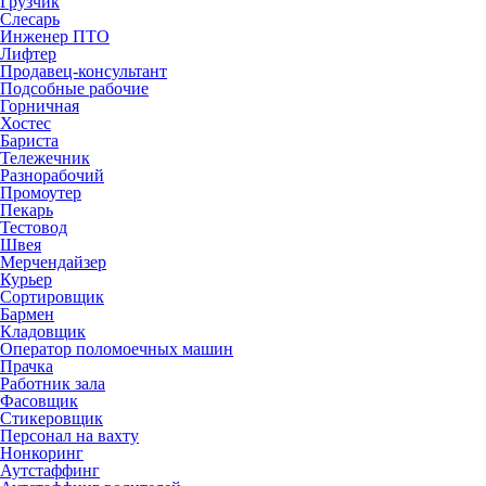
Грузчик
Слесарь
Инженер ПТО
Лифтер
Продавец-консультант
Подсобные рабочие
Горничная
Хостес
Бариста
Тележечник
Разнорабочий
Промоутер
Пекарь
Тестовод
Швея
Мерчендайзер
Курьер
Сортировщик
Бармен
Кладовщик
Оператор поломоечных машин
Прачка
Работник зала
Фасовщик
Стикеровщик
Персонал на вахту
Нонкоринг
Аутстаффинг