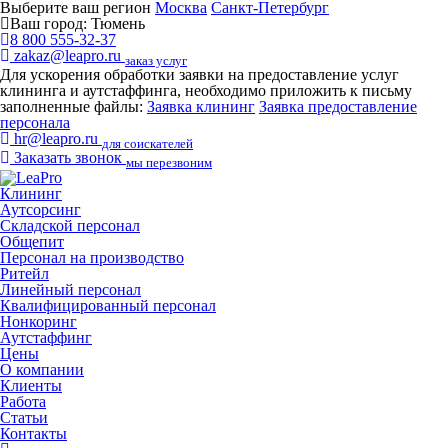
Выберите ваш регион
Москва
Санкт-Петербург
Ваш город:
Тюмень
8 800 555-32-37
zakaz@leapro.ru
заказ услуг
Для ускорения обработки заявки на предоставление услуг
клининга и аутстаффинга, необходимо приложить к письму
заполненные файлы:
Заявка клининг
Заявка предоставление
персонала
hr@leapro.ru
для соискателей
Заказать звонок
мы перезвоним
Клининг
Аутсорсинг
Складской персонал
Общепит
Персонал на производство
Ритейл
Линейный персонал
Квалифицированный персонал
Нонкоринг
Аутстаффинг
Цены
О компании
Клиенты
Работа
Статьи
Контакты